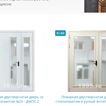
щиком
EI-60
я двустворчатая дверь со
Пожарная двустворчатая д
лопакетом №25 - ДМПС 2
стеклопакетом и ручкой Анти
- ДМПС 2