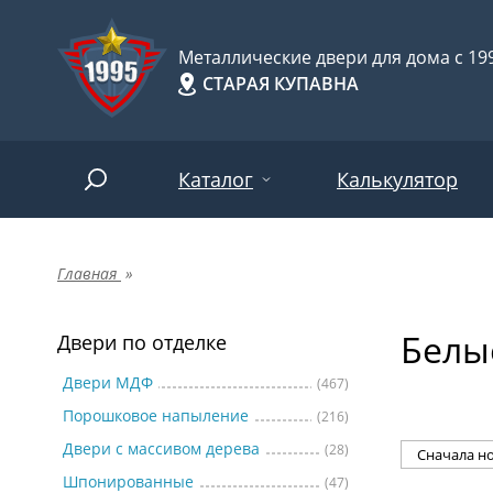
Металлические двери для дома с 199
СТАРАЯ КУПАВНА
Каталог
Калькулятор
Главная
»
Двери по отделке
Две
Арт-
НАЙТИ
Белы
Пор
Двери по отделке
Двери по назначению
Две
Двери МДФ
(467)
Порошковое напыление
(216)
Шпо
Двери по особенностям
Двери с массивом дерева
(28)
Две
Шпонированные
(47)