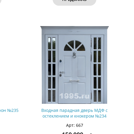
орон №235
Входная парадная дверь МДФ с
остеклением и кнокером №234
Арт: 667