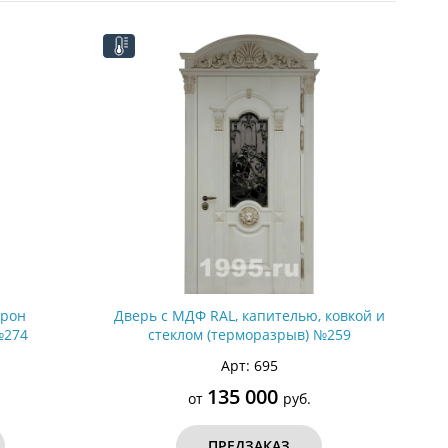
С металлофиленкой
орон
Дверь с МДФ RAL, капителью, ковкой и
№274
стеклом (терморазрыв) №259
Арт: 695
135 000
от
руб.
ПРЕДЗАКАЗ