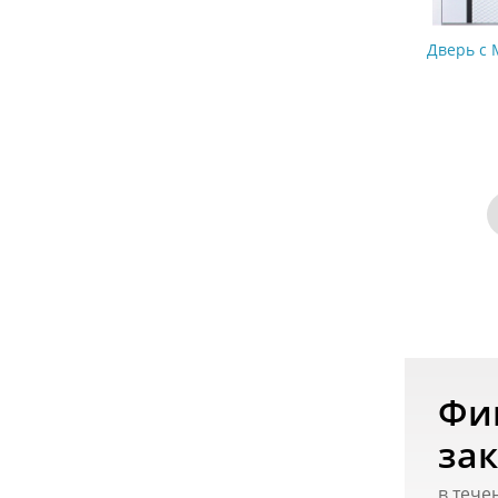
Дверь с 
Фи
зак
в тече