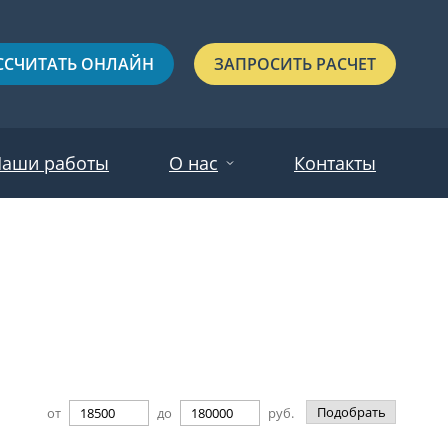
ССЧИТАТЬ ОНЛАЙН
ЗАПРОСИТЬ РАСЧЕТ
аши работы
О нас
Контакты
Новости
Красные
Отзывы
Черные
Зеленые
Синие
Подобрать
от
до
руб.
С выдавленным рисунком