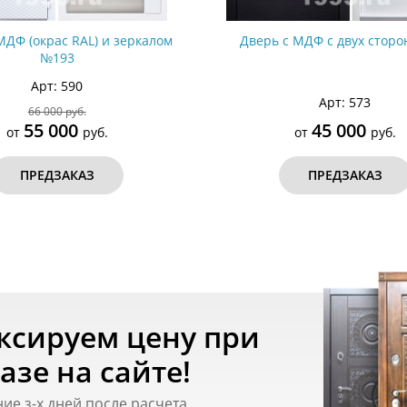
МДФ (окрас RAL) и зеркалом
Дверь с МДФ с двух стор
№193
Арт: 590
Арт: 573
66 000 руб.
55 000
45 000
от
руб.
от
руб.
ПРЕДЗАКАЗ
ПРЕДЗАКАЗ
ксируем цену при
азе на сайте!
ние з-х дней после расчета