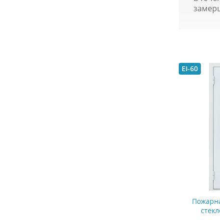
замер
EI-60
Пожарна
стек