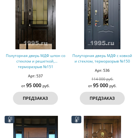
Полуторная дверь МДФ шпон со
Полуторная дверь МДФ с ковкой
стеклом и решеткой,
и стеклом, терморазрыв №150
терморазрыв №151
Арт: 536
Арт: 537
114 000 руб.
95 000
95 000
от
руб.
от
руб.
ПРЕДЗАКАЗ
ПРЕДЗАКАЗ