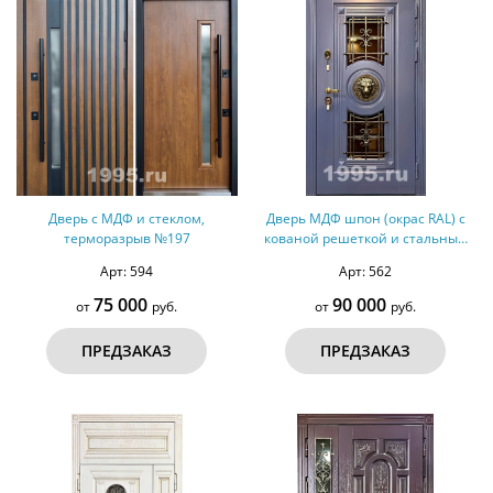
Дверь с МДФ и стеклом,
Дверь МДФ шпон (окрас RAL) с
терморазрыв №197
кованой решеткой и стальным
декором, терморазрыв №165
Арт: 594
Арт: 562
75 000
90 000
от
руб.
от
руб.
ПРЕДЗАКАЗ
ПРЕДЗАКАЗ