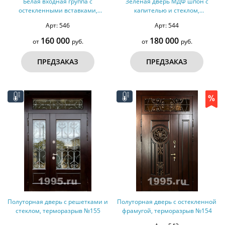
Белая входная группа с
Зеленая дверь МДФ шпон с
остекленными вставками,
капителью и стеклом,
терморазрыв №157
терморазрыв №156
Арт: 546
Арт: 544
160 000
180 000
от
руб.
от
руб.
ПРЕДЗАКАЗ
ПРЕДЗАКАЗ
Полуторная дверь с решетками и
Полуторная дверь с остекленной
стеклом, терморазрыв №155
фрамугой, терморазрыв №154