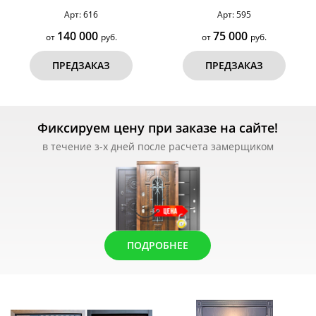
бугельной ручкой, терморазрыв
Арт: 616
Арт: 595
№199
140 000
75 000
от
руб.
от
руб.
ПРЕДЗАКАЗ
ПРЕДЗАКАЗ
Фиксируем цену при заказе на сайте!
в течение з-х дней после расчета замерщиком
ПОДРОБНЕЕ