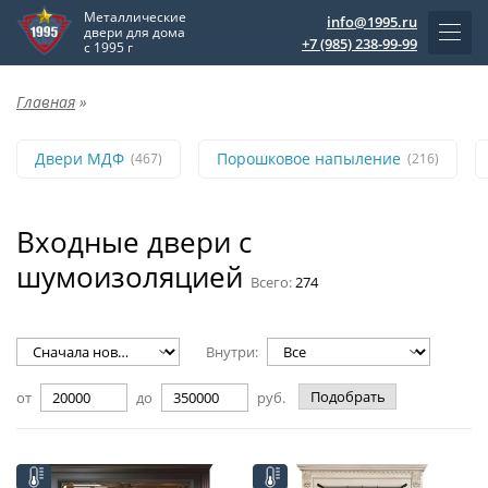
Металлические
info@1995.ru
двери для дома
+7 (985) 238-99-99
с 1995 г
Главная
»
Двери МДФ
Порошковое напыление
(467)
(216)
Входные двери с
шумоизоляцией
Всего:
274
Внутри:
Подобрать
от
до
руб.