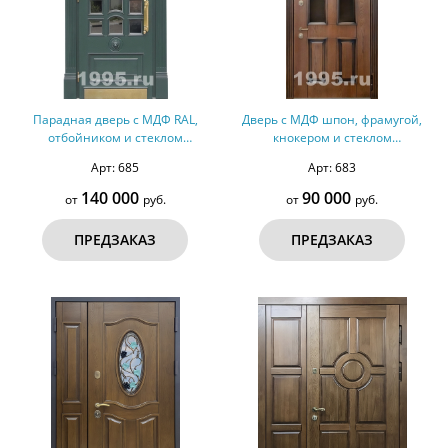
Парадная дверь с МДФ RAL,
Дверь с МДФ шпон, фрамугой,
отбойником и стеклом
кнокером и стеклом
(терморазрыв) №249
(терморазрыв) №247
Арт: 685
Арт: 683
140 000
90 000
от
руб.
от
руб.
ПРЕДЗАКАЗ
ПРЕДЗАКАЗ