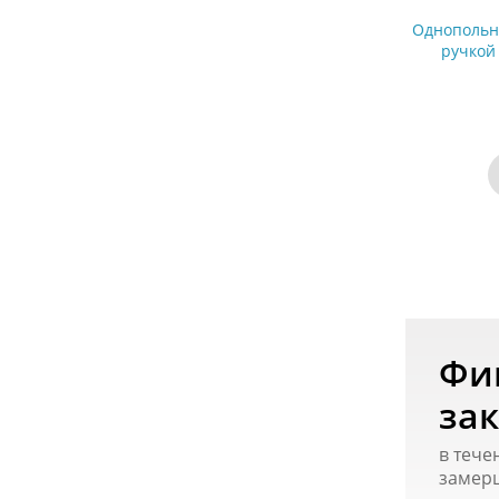
Однопольн
ручкой
Фи
зак
в тече
замер