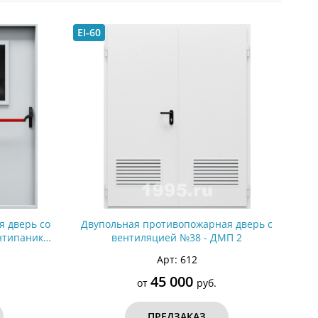
С металлофиленкой
EI-60
 дверь со
Двупольная противопожарная дверь с
нтипаника
вентиляцией №38 - ДМП 2
Арт: 612
45 000
от
руб.
ПРЕДЗАКАЗ