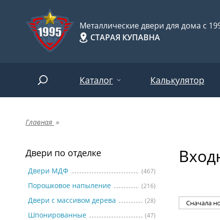
Металлические двери для дома с 199
СТАРАЯ КУПАВНА
Каталог
Калькулятор
Главная
»
Двери по отделке
Две
Арт-
НАЙТИ
Вход
Пор
Двери по отделке
Двери по назначению
Две
Двери МДФ
(467)
Порошковое напыление
(216)
Шпо
Двери по особенностям
Двери с массивом дерева
(28)
Две
Шпонированные
(47)