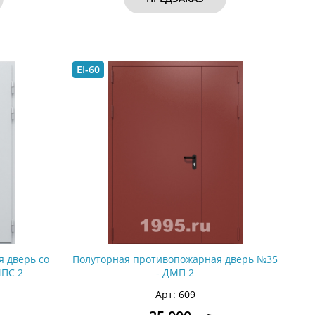
EI-60
 дверь со
Полуторная противопожарная дверь №35
МПС 2
- ДМП 2
Арт: 609