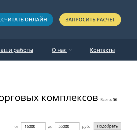
ССЧИТАТЬ ОНЛАЙН
ЗАПРОСИТЬ РАСЧЕТ
аши работы
О нас
Контакты
Новости
Красные
Отзывы
торговых комплексов
Черные
Всего:
56
Зеленые
Синие
Подобрать
от
до
руб.
С выдавленным рисунком