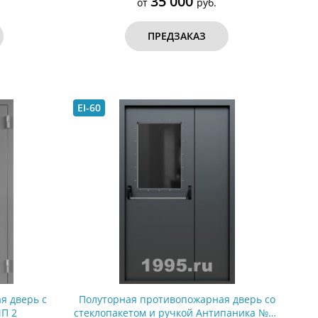
35 000
от
руб.
ПРЕДЗАКАЗ
EI-60
я дверь с
Полуторная противопожарная дверь со
П 2
стеклопакетом и ручкой Антипаника №31