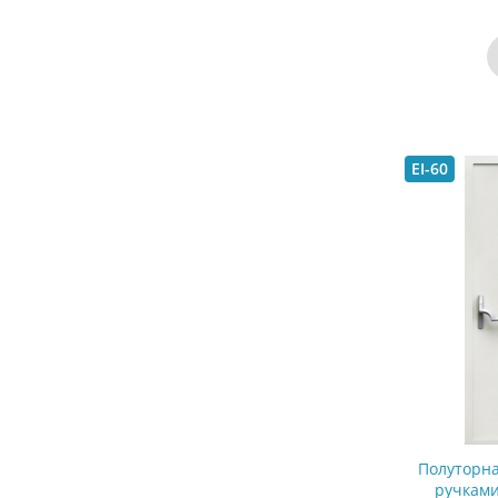
EI-60
Полуторна
ручками