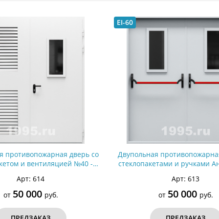
ри с винилискожей
Коричневые двери
EI-60
я противопожарная дверь со
Двупольная противопожарная
кетом и вентиляцией №40 -
стеклопакетами и ручками А
ДМПС 2
№39 - ДМПС 2
Арт: 614
Арт: 613
50 000
50 000
от
руб.
от
руб.
ПРЕДЗАКАЗ
ПРЕДЗАКАЗ