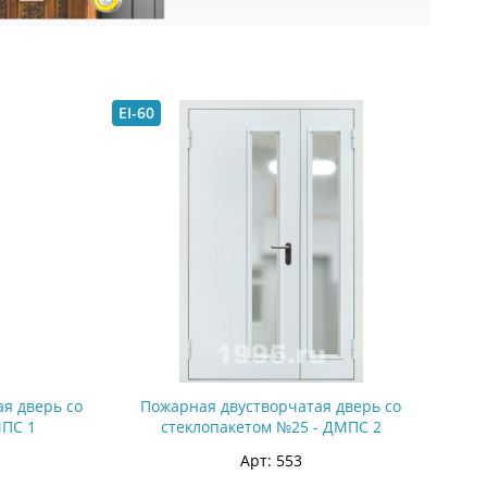
EI-60
я дверь со
Пожарная двустворчатая дверь со
МПС 1
стеклопакетом №25 - ДМПС 2
Арт: 553