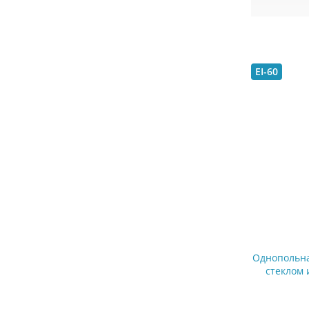
EI-60
Однопольна
стеклом 