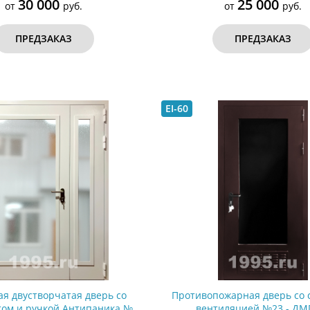
30 000
25 000
от
руб.
от
руб.
ПРЕДЗАКАЗ
ПРЕДЗАКАЗ
EI-60
я двустворчатая дверь со
Противопожарная дверь со 
том и ручкой Антипаника №24
вентиляцией №23 - ДМ