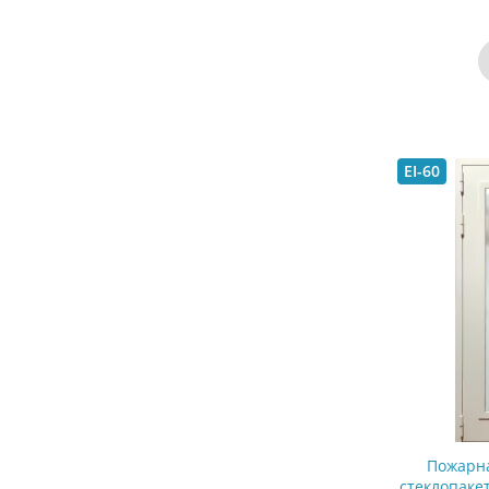
EI-60
Пожарна
стеклопаке