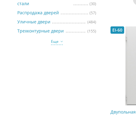
стали
(30)
Распродажа дверей
(57)
Уличные двери
(484)
EI-60
Трехконтурные двери
(155)
Еще
Двупольная