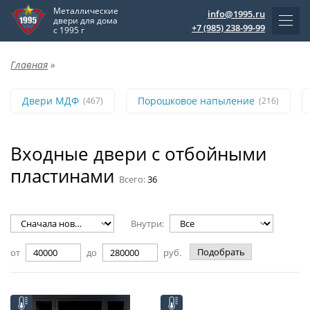
Металлические
info@1995.ru
двери для дома
+7 (985) 238-99-99
с 1995 г
Главная
»
Двери МДФ
Порошковое напыление
(467)
(216)
Входные двери с отбойными
пластинами
Всего:
36
Внутри:
Подобрать
от
до
руб.