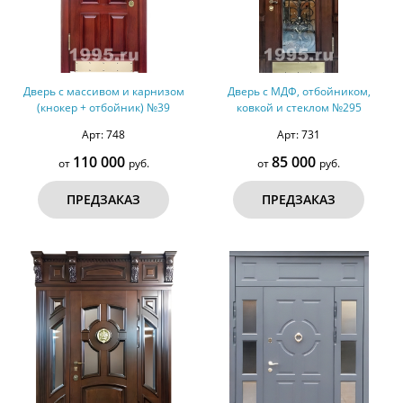
Дверь с массивом и карнизом
Дверь с МДФ, отбойником,
(кнокер + отбойник) №39
ковкой и стеклом №295
Арт: 748
Арт: 731
110 000
85 000
от
руб.
от
руб.
ПРЕДЗАКАЗ
ПРЕДЗАКАЗ