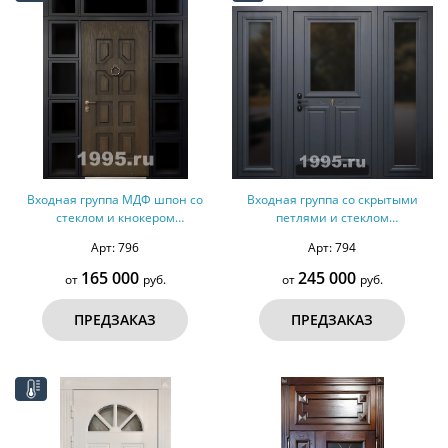
Входная группа МДФ шпон со
Входная группа со скрытыми
стеклом и кнокером
петлями и стеклом
(терморазрыв)
(терморазрыв)
Арт: 796
Арт: 794
165 000
245 000
от
руб.
от
руб.
ПРЕДЗАКАЗ
ПРЕДЗАКАЗ