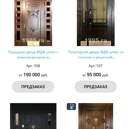
Парадная дверь МДФ шпон с
Полуторная дверь МДФ шпон со
резным декором и
стеклом и решеткой,
остекленными вставками,
терморазрыв №151
Арт: 558
Арт: 537
терморазрыв №162
190 000
95 000
от
руб.
от
руб.
ПРЕДЗАКАЗ
ПРЕДЗАКАЗ