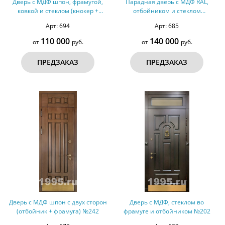
Дверь с МДФ шпон, фрамугой,
Парадная дверь с МДФ RAL,
ковкой и стеклом (кнокер +
отбойником и стеклом
отбойник) №258
(терморазрыв) №249
Арт: 694
Арт: 685
110 000
140 000
от
руб.
от
руб.
ПРЕДЗАКАЗ
ПРЕДЗАКАЗ
Дверь с МДФ шпон с двух сторон
Дверь с МДФ, стеклом во
(отбойник + фрамуга) №242
фрамуге и отбойником №202