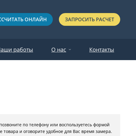
ССЧИТАТЬ ОНЛАЙН
ЗАПРОСИТЬ РАСЧЕТ
аши работы
О нас
Контакты
Новости
Красные
Отзывы
Черные
Зеленые
Синие
 позвоните по телефону или воспользуетесь
формой
С выдавленным рисунком
е товара
и оговорите удобное для Вас время замера.