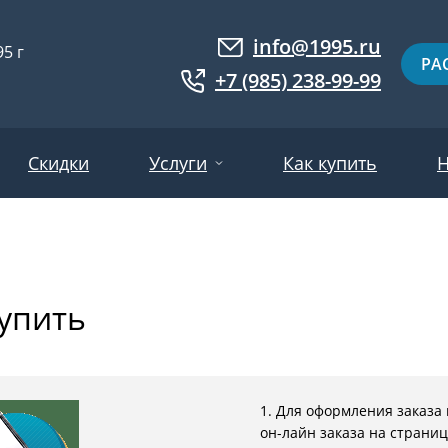
info@1995.ru
5 г
РА
+7 (985) 238-99-99
Скидки
Услуги
Как купить
Н
Доставка
ри МДФ
Двери евровагонка
Установка
купить
ошковое напыление
Двери с фотопанелями
Производство
ри с массивом дерева
Белые двери
Двери оптом
нированные
Гарантия и возврат
Серые двери
1. Для оформления заказа
ри ламинат
Светлые двери
он-лайн заказа на страниц