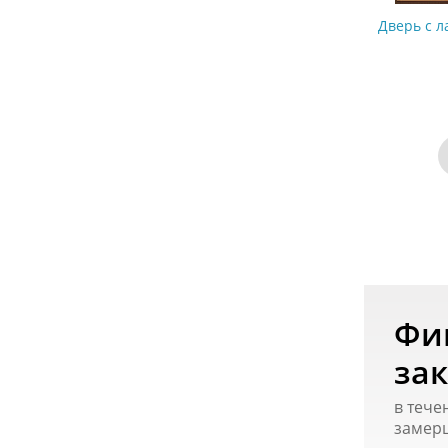
Дверь с л
Фи
зак
в тече
замер