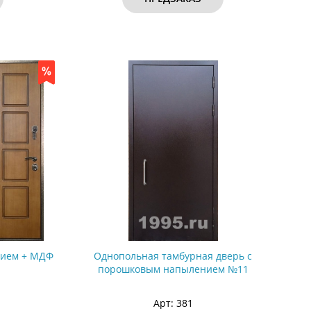
нием + МДФ
Однопольная тамбурная дверь с
порошковым напылением №11
Арт: 381