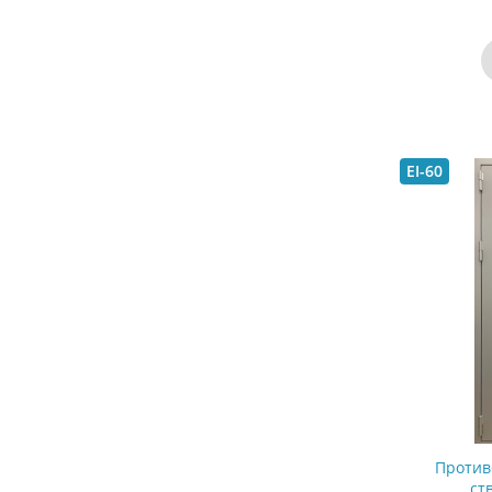
EI-60
Против
ст