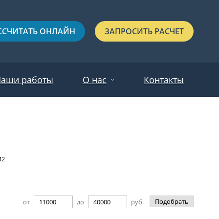
ССЧИТАТЬ ОНЛАЙН
ЗАПРОСИТЬ РАСЧЕТ
аши работы
О нас
Контакты
Новости
Красные
Отзывы
Черные
42
Зеленые
Синие
Подобрать
от
до
руб.
С выдавленным рисунком