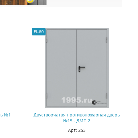
EI-60
рь №1
Двустворчатая противопожарная дверь
№15 - ДМП 2
Арт: 253