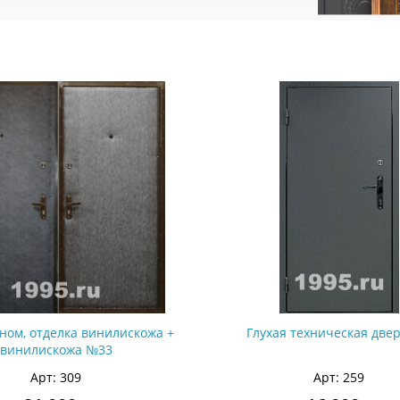
ном, отделка винилискожа +
Глухая техническая две
винилискожа №33
Арт: 309
Арт: 259