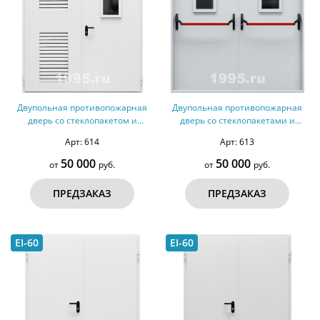
Двупольная противопожарная
Двупольная противопожарная
дверь со стеклопакетом и
дверь со стеклопакетами и
вентиляцией №40 - ДМПС 2
ручками Антипаника №39 -
Арт: 614
Арт: 613
ДМПС 2
50 000
50 000
от
руб.
от
руб.
ПРЕДЗАКАЗ
ПРЕДЗАКАЗ
EI-60
EI-60