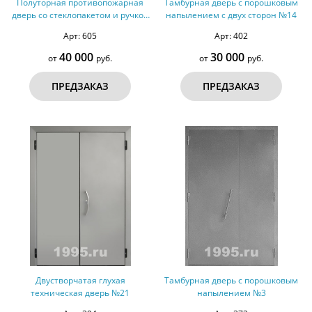
Полуторная противопожарная
Тамбурная дверь с порошковым
дверь со стеклопакетом и ручкой
напылением с двух сторон №14
Антипаника №31 - ДМПС 2
Арт: 605
Арт: 402
40 000
30 000
от
руб.
от
руб.
ПРЕДЗАКАЗ
ПРЕДЗАКАЗ
Двустворчатая глухая
Тамбурная дверь с порошковым
техническая дверь №21
напылением №3