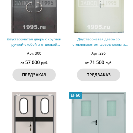
Двустворчатая дверь с круглой
Двустворчатая дверь со
ручкой-скобой и отделкой
стеклопакетом, доводчиком и
порошковым напылением с двух
отделкой порошковым
Арт: 300
Арт: 296
сторон
напылением
57 000
71 500
от
руб.
от
руб.
ПРЕДЗАКАЗ
ПРЕДЗАКАЗ
EI-60