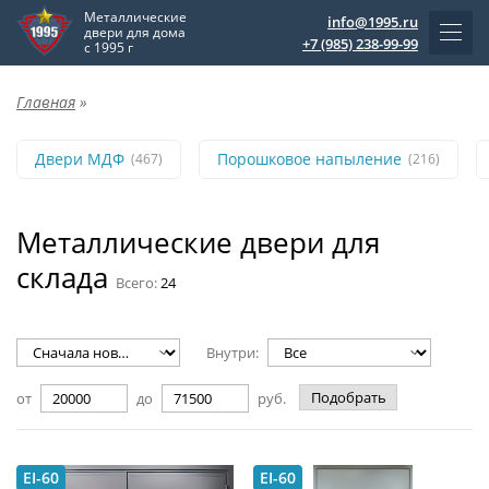
Металлические
info@1995.ru
двери для дома
+7 (985) 238-99-99
с 1995 г
Главная
»
Двери МДФ
Порошковое напыление
(467)
(216)
Металлические двери для
склада
Всего:
24
Внутри:
Подобрать
от
до
руб.
EI-60
EI-60