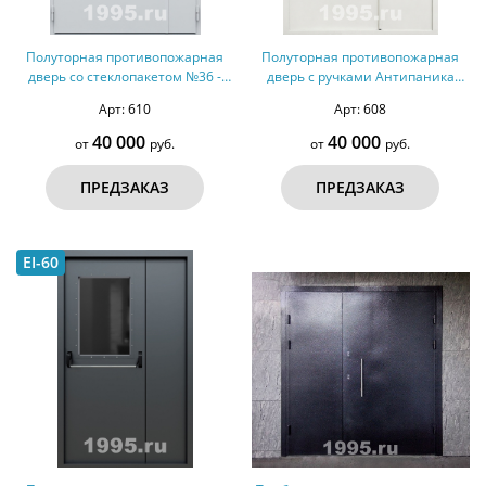
Полуторная противопожарная
Полуторная противопожарная
дверь со стеклопакетом №36 -
дверь с ручками Антипаника
ДМПС 2
№34 - ДМП 2
Арт: 610
Арт: 608
40 000
40 000
от
руб.
от
руб.
ПРЕДЗАКАЗ
ПРЕДЗАКАЗ
EI-60