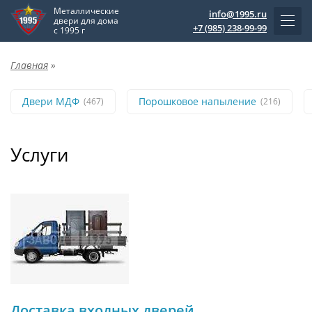
Металлические
info@1995.ru
двери для дома
+7 (985) 238-99-99
с 1995 г
Главная
»
Двери МДФ
Порошковое напыление
(467)
(216)
Услуги
Доставка входных дверей