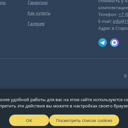
стоимость у 
вни
Гарантии
комплектацию
Как купить
Телефон:
+7 (
E-mail:
info@1
Галерея
Адрес в Старо
©
олее удобной работы для вас на этом сайте используются co
претить эти действия вы можете в настройках своего браузе
OK
Посмотреть список cookies