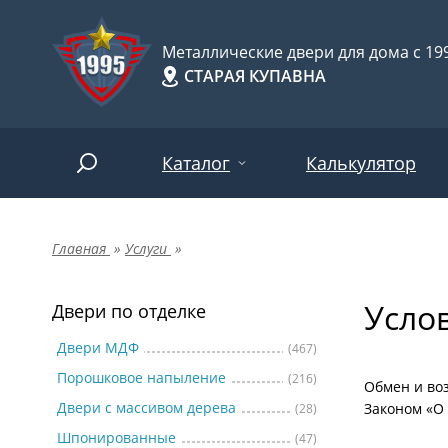
Металлические двери для дома с 199
СТАРАЯ КУПАВНА
Каталог
Калькулятор
Главная
»
Услуги
»
Двери по отделке
Две
Арт-
НАЙТИ
Усло
Пор
Двери по отделке
Двери по назначению
Две
Двери МДФ
(467)
Порошковое напыление
(216)
Шпо
Двери по особенностям
Обмен и воз
Двери с массивом дерева
Законом «О
(28)
Две
Шпонированные
(47)