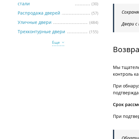
стали
(30)
Сохраня
Распродажа дверей
(57)
Уличные двери
(484)
Двери с
Трехконтурные двери
(155)
Еще
Возвра
Мы тщатель
контроль ка
При обнару
подтвержда
Срок рассм
При подтвер
Обратит