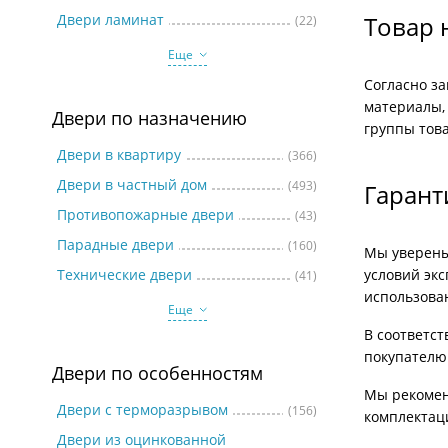
Две
Двери ламинат
Товар 
(22)
Еще
Согласно за
материалы, 
Двери по назначению
группы това
Двери в квартиру
(366)
Двери в частный дом
(493)
Гарант
Противопожарные двери
(43)
Парадные двери
(160)
Мы уверены
Технические двери
условий экс
(41)
использова
Еще
В соответст
покупателю
Двери по особенностям
Мы рекоменд
Двери с терморазрывом
(156)
комплектац
Двери из оцинкованной