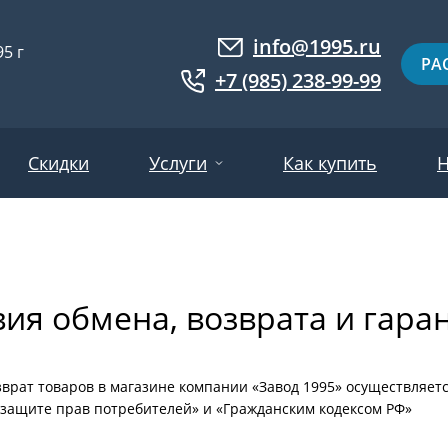
info@1995.ru
5 г
РА
+7 (985) 238-99-99
Скидки
Услуги
Как купить
Н
Доставка
ри МДФ
Двери евровагонка
Установка
вия обмена, возврата и гара
ошковое напыление
Двери с фотопанелями
Производство
ри с массивом дерева
Белые двери
Двери оптом
нированные
Гарантия и возврат
Серые двери
врат товаров в магазине компании «Завод 1995» осуществляет
 защите прав потребителей» и «Гражданским кодексом РФ»
ри ламинат
Светлые двери