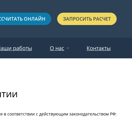
ССЧИТАТЬ ОНЛАЙН
ЗАПРОСИТЬ РАСЧЕТ
аши работы
О нас
Контакты
Новости
Красные
Отзывы
нтии
Черные
Зеленые
Синие
ся в соответствии с действующим законодательством РФ:
С выдавленным рисунком