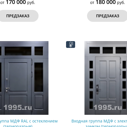
170 000
180 000
от
руб.
от
руб.
ПРЕДЗАКАЗ
ПРЕДЗАКАЗ
руппа МДФ RAL с остеклением
Входная группа МДФ с эле
(терморазрыв)
замком (терморазры