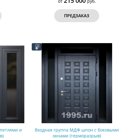
215 000
от
руб.
ПРЕДЗАКАЗ
 петлями и
Входная группа МДФ шпон с боковыми
в)
окнами (терморазрыв)