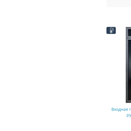
Входная 
р