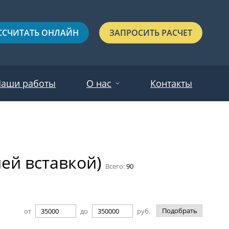
ССЧИТАТЬ ОНЛАЙН
ЗАПРОСИТЬ РАСЧЕТ
аши работы
О нас
Контакты
Новости
Красные
Отзывы
ней вставкой)
Черные
Всего:
90
Зеленые
Синие
Подобрать
от
до
руб.
С выдавленным рисунком