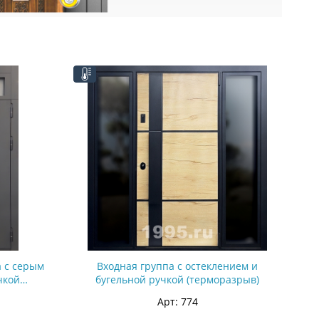
а с серым
Входная группа с остеклением и
чкой
бугельной ручкой (терморазрыв)
Арт: 774