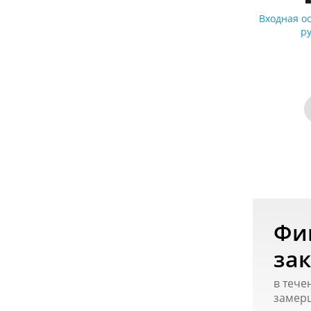
Входная о
р
Фи
зак
в тече
замер