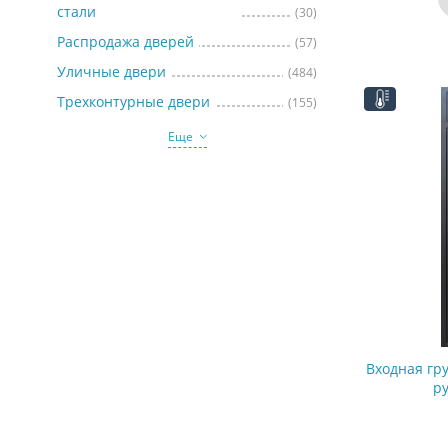
стали
(30)
Распродажа дверей
(57)
Уличные двери
(484)
Трехконтурные двери
(155)
Еще
Входная гр
р