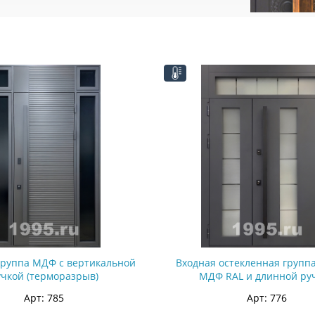
группа МДФ с вертикальной
Входная остекленная групп
учкой (терморазрыв)
МДФ RAL и длинной ру
(терморазрыв)
Арт: 785
Арт: 776