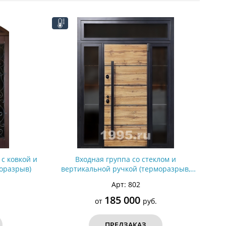
С металлофиленкой
с ковкой и
Входная группа со стеклом и
моразрыв)
вертикальной ручкой (терморазрыв,
оцинкованная сталь)
Арт: 802
185 000
от
руб.
ПРЕДЗАКАЗ