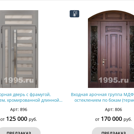
ри с винилискожей
Коричневые двери
орная дверь с фрамугой,
Входная арочная группа МДФ 
ем, хромированной длинной
остеклением по бокам (тер
учкой (терморазрыв)
Арт: 896
Арт: 806
125 000
170 000
от
руб.
от
руб.
ПРЕДЗАКАЗ
ПРЕДЗАКАЗ