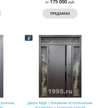
175 000
от
руб.
ПРЕДЗАКАЗ
ктронным
Дверь МДФ с боковыми остекленными
в)
вставками и лазерной резкой