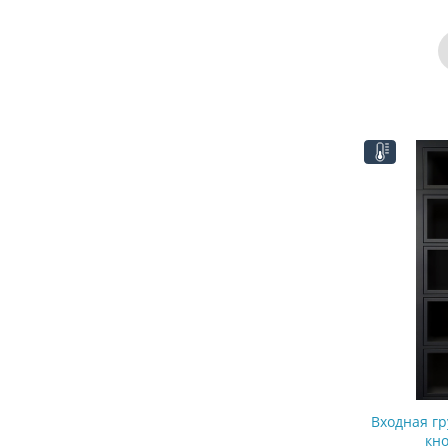
Входная г
кн