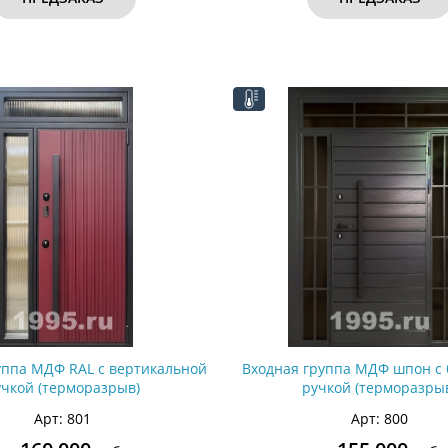
уппа МДФ RAL с вертикальной
Входная группа МДФ шпон с 
учкой (терморазрыв)
ручкой (терморазры
Арт: 801
Арт: 800