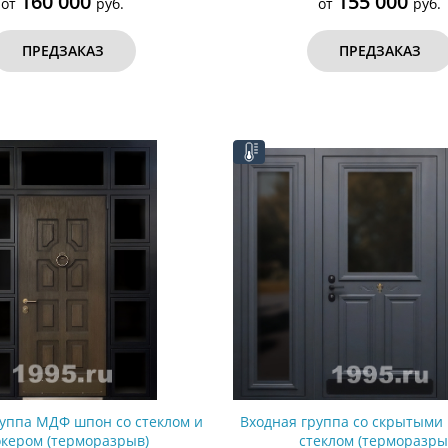
160 000
155 000
от
руб.
от
руб.
ПРЕДЗАКАЗ
ПРЕДЗАКАЗ
руппа МДФ шпон со стеклом и
Входная группа со скрытыми
окером (терморазрыв)
стеклом (терморазры