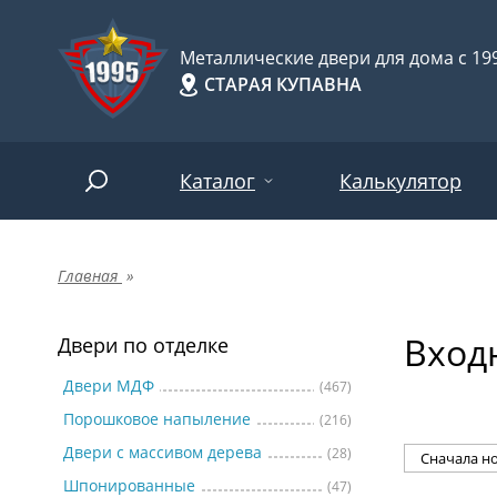
Металлические двери для дома с 199
СТАРАЯ КУПАВНА
Каталог
Калькулятор
Главная
»
Двери по отделке
Две
Арт-
НАЙТИ
Вход
Пор
Двери по отделке
Двери по назначению
Две
Двери МДФ
(467)
Порошковое напыление
(216)
Шпо
Двери по особенностям
Двери с массивом дерева
(28)
Две
Шпонированные
(47)