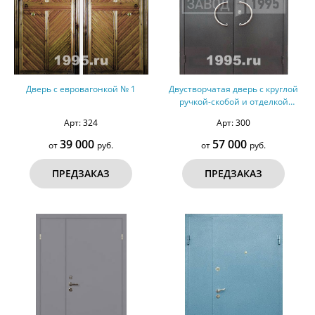
Дверь с евровагонкой № 1
Двустворчатая дверь с круглой
ручкой-скобой и отделкой
порошковым напылением с двух
Арт: 324
Арт: 300
сторон
39 000
57 000
от
руб.
от
руб.
ПРЕДЗАКАЗ
ПРЕДЗАКАЗ