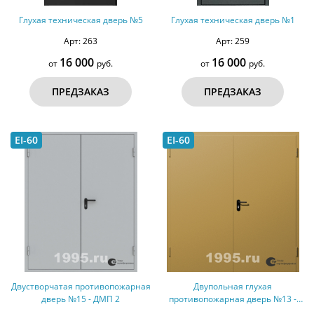
Глухая техническая дверь №5
Глухая техническая дверь №1
Арт: 263
Арт: 259
16 000
16 000
от
руб.
от
руб.
ПРЕДЗАКАЗ
ПРЕДЗАКАЗ
EI-60
EI-60
Двустворчатая противопожарная
Двупольная глухая
дверь №15 - ДМП 2
противопожарная дверь №13 -
ДМП 2