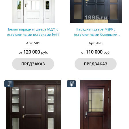
Белая парадная дверь МДФ с
Парадная дверь МДФ с
остекленными вставками №77
остекленными боковыми
вставками, отбойником №71
Арт: 501
Арт: 490
120 000
110 000
от
руб.
от
руб.
ПРЕДЗАКАЗ
ПРЕДЗАКАЗ