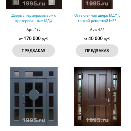
Дверь с терморазрывом с
Остекленная дверь МДФ с
фрезерованным МДФ
тонкой решеткой №33
(оцинкованная сталь) № 14
Арт: 485
Арт: 477
170 000
40 000
от
руб.
от
руб.
ПРЕДЗАКАЗ
ПРЕДЗАКАЗ