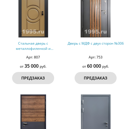
Стальная дверь с
Дверь с МДФ с двух сторон №306
металлофиленкой и
порошковым напылением RAL
Арт: 807
Арт: 753
1036 (тип №1)
35 000
60 000
от
руб.
от
руб.
ПРЕДЗАКАЗ
ПРЕДЗАКАЗ