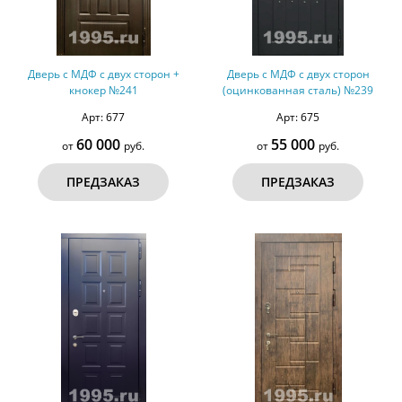
Дверь с МДФ с двух сторон +
Дверь с МДФ с двух сторон
кнокер №241
(оцинкованная сталь) №239
Арт: 677
Арт: 675
60 000
55 000
от
руб.
от
руб.
ПРЕДЗАКАЗ
ПРЕДЗАКАЗ