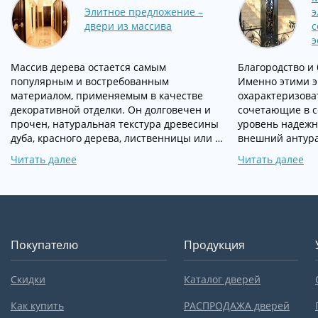
Элитное предложение –
э
двери из массива
с
э
Массив дерева остается самым
Благородство и
популярным и востребованным
Именно этими 
материалом, применяемым в качестве
охарактеризоват
декоративной отделки. Он долговечен и
сочетающие в с
прочен, натуральная текстура древесины
уровень надежн
дуба, красного дерева, лиственницы или …
внешний антура
Читать далее
Читать далее
Покупателю
Продукция
Скидки
Каталог дверей
Как купить
РАСПРОДАЖА дверей