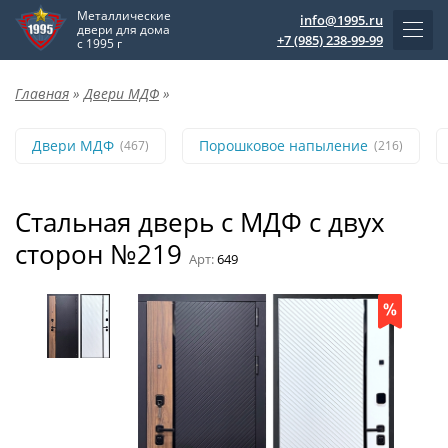
Металлические
info@1995.ru
двери для дома
+7 (985) 238-99-99
с 1995 г
Главная
»
Двери МДФ
»
Двери МДФ
Порошковое напыление
(467)
(216)
Стальная дверь с МДФ с двух
сторон №219
Арт:
649