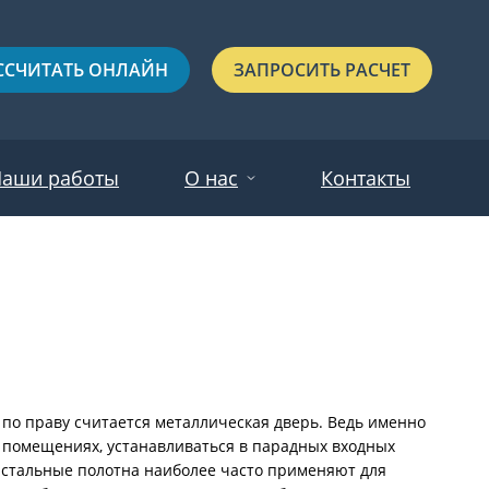
ССЧИТАТЬ ОНЛАЙН
ЗАПРОСИТЬ РАСЧЕТ
аши работы
О нас
Контакты
Новости
Красные
Отзывы
Черные
Зеленые
Синие
по праву считается металлическая дверь. Ведь именно
 помещениях, устанавливаться в парадных входных
С выдавленным рисунком
 стальные полотна наиболее часто применяют для