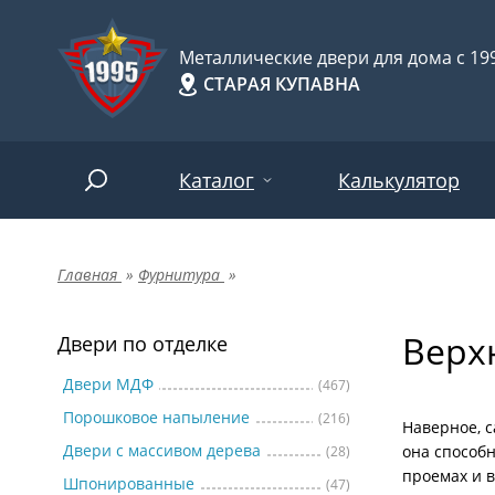
Металлические двери для дома с 199
СТАРАЯ КУПАВНА
Каталог
Калькулятор
Главная
»
Фурнитура
»
Двери по отделке
Две
Арт-
НАЙТИ
Верх
Пор
Двери по отделке
Двери по назначению
Две
Двери МДФ
(467)
Порошковое напыление
(216)
Шпо
Двери по особенностям
Наверное, 
Двери с массивом дерева
она способ
(28)
Две
проемах и 
Шпонированные
(47)