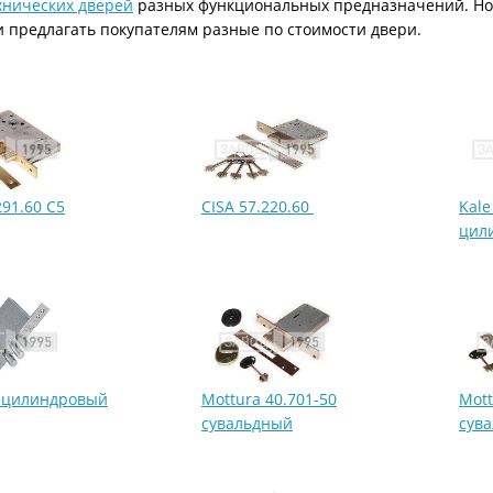
хнических дверей
разных функциональных предназначений. Но
ри с винилискожей
Коричневые двери
и предлагать покупателям разные по стоимости двери.
291.60 C5
CISA 57.220.60
Kale
цил
7 цилиндровый
Mottura 40.701-50
Mott
сувальдный
сув