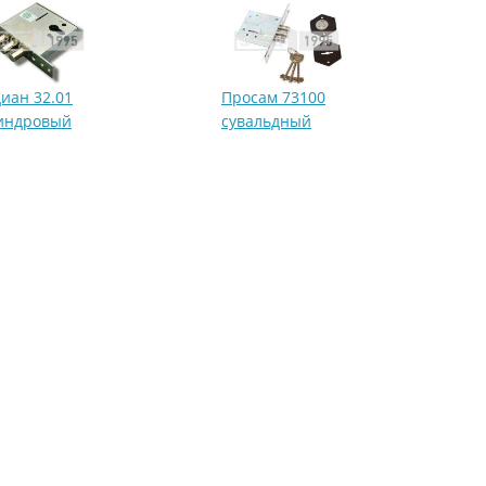
иан 32.01
Просам 73100
индровый
сувальдный