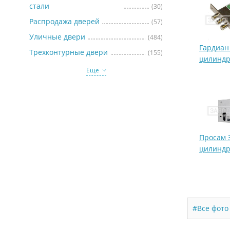
стали
(30)
Распродажа дверей
(57)
Уличные двери
(484)
Гардиан
Трехконтурные двери
(155)
цилинд
Еще
Просам З
цилинд
#Все фото