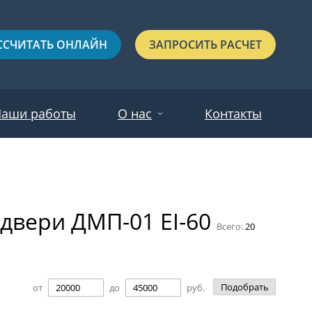
ССЧИТАТЬ ОНЛАЙН
ЗАПРОСИТЬ РАСЧЕТ
аши работы
О нас
Контакты
Новости
Красные
Отзывы
вери ДМП-01 EI-60
Черные
Всего:
20
Зеленые
Синие
Подобрать
от
до
руб.
С выдавленным рисунком