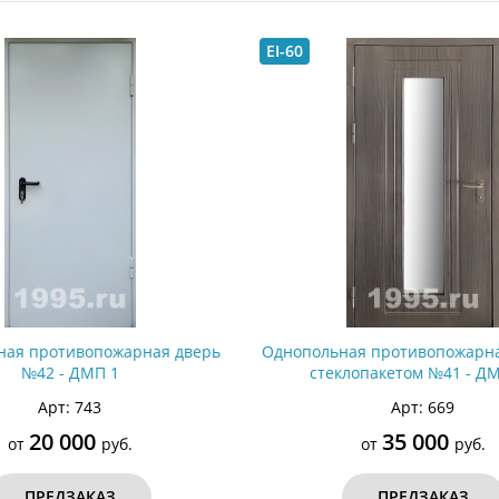
ри с винилискожей
Коричневые двери
EI-60
ная противопожарная дверь
Однопольная противопожарна
№42 - ДМП 1
стеклопакетом №41 - Д
Арт: 743
Арт: 669
20 000
35 000
от
руб.
от
руб.
ПРЕДЗАКАЗ
ПРЕДЗАКАЗ