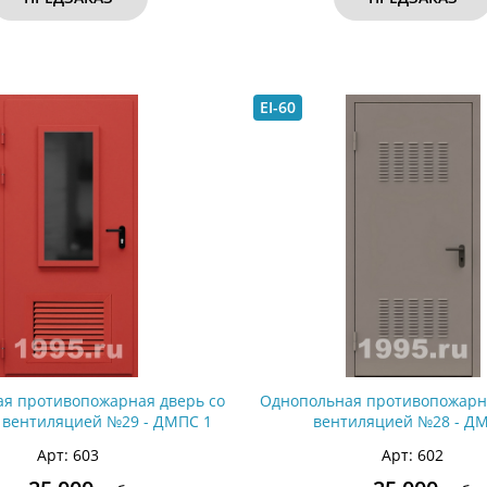
EI-60
я противопожарная дверь со
Однопольная противопожарн
и вентиляцией №29 - ДМПС 1
вентиляцией №28 - ДМ
Арт: 603
Арт: 602