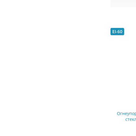
EI-60
Огнеупор
стек