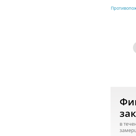
Противопож
Фи
зак
в тече
замер