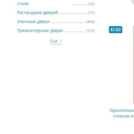
стали
(30)
Распродажа дверей
(57)
Уличные двери
(484)
EI-60
Трехконтурные двери
(155)
Еще
Однопольна
стеклом 