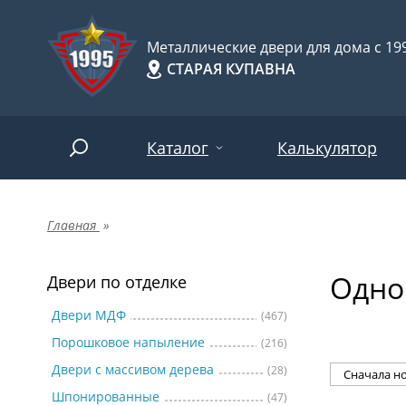
Металлические двери для дома с 199
СТАРАЯ КУПАВНА
Каталог
Калькулятор
Главная
»
Двери по отделке
Две
Арт-
НАЙТИ
Одно
Пор
Двери по отделке
Двери по назначению
Две
Двери МДФ
(467)
Порошковое напыление
(216)
Шпо
Двери по особенностям
Двери с массивом дерева
(28)
Две
Шпонированные
(47)