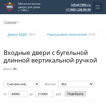
Металлические
info@1995.ru
двери для дома
+7 (985) 238-99-99
с 1995 г
Главная
»
Двери МДФ
Порошковое напыление
(467)
(216)
Входные двери с бугельной
длинной вертикальной ручкой
Всего:
65
Внутри:
Подобрать
от
до
руб.