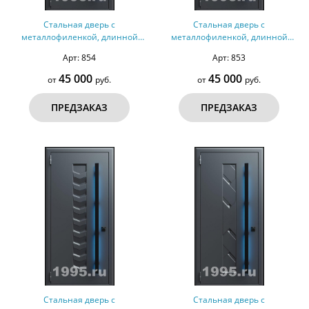
Стальная дверь с
Стальная дверь с
металлофиленкой, длинной
металлофиленкой, длинной
ручкой с подсветкой и темно-
ручкой с подсветкой и темно-
Арт: 854
Арт: 853
серым порошковым
серым порошковым
окрашиванием RAL 7021 (тип
окрашиванием RAL 7021 (тип
45 000
45 000
от
руб.
от
руб.
№6)
№5)
ПРЕДЗАКАЗ
ПРЕДЗАКАЗ
Стальная дверь с
Стальная дверь с