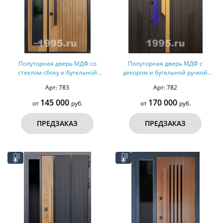
Полуторная дверь МДФ со
Полуторная дверь МДФ с
стеклом сбоку и бугельной
декором и бугельной ручкой
ручкой (терморазрыв,
(терморазрыв)
Арт: 783
Арт: 782
оцинкованная сталь)
145 000
170 000
от
руб.
от
руб.
ПРЕДЗАКАЗ
ПРЕДЗАКАЗ