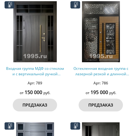
Входная группа МДФ со стеклом
Остекленная входная группа с
и с вертикальной ручкой
лазерной резкой и длинной
(терморазрыв)
ручкой (терморазрыв)
Арт: 789
Арт: 786
150 000
195 000
от
руб.
от
руб.
ПРЕДЗАКАЗ
ПРЕДЗАКАЗ