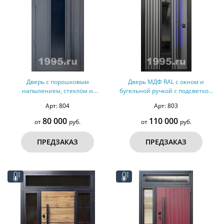
Дверь с порошковым
Дверь МДФ RAL с окном и
напылением, стеклом и
бугельной ручкой с подсветкой
бугельной ручкой (терморазрыв,
(терморазрыв)
Арт: 804
Арт: 803
оцинкованная сталь)
80 000
110 000
от
руб.
от
руб.
ПРЕДЗАКАЗ
ПРЕДЗАКАЗ