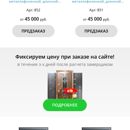
металлофиленкой, длинной
металлофиленкой, длинной
ручкой с подсветкой и темно-
ручкой с подсветкой и темно-
Арт: 852
Арт: 851
серым порошковым
серым порошковым
окрашиванием RAL 7021 (тип
окрашиванием RAL 7021 (тип
45 000
45 000
от
руб.
от
руб.
№4)
№3)
ПРЕДЗАКАЗ
ПРЕДЗАКАЗ
Фиксируем цену при заказе на сайте!
в течение з-х дней после расчета замерщиком
ПОДРОБНЕЕ