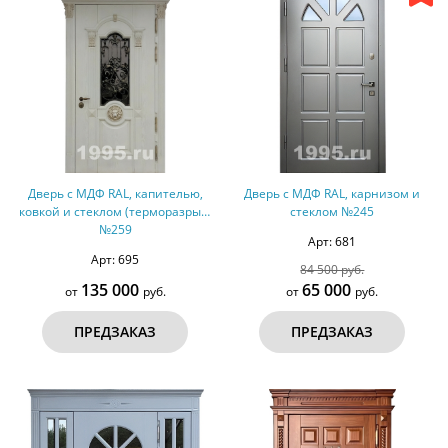
Дверь с МДФ RAL, капителью,
Дверь с МДФ RAL, карнизом и
ковкой и стеклом (терморазрыв)
стеклом №245
№259
Арт: 681
Арт: 695
84 500 руб.
135 000
65 000
от
руб.
от
руб.
ПРЕДЗАКАЗ
ПРЕДЗАКАЗ