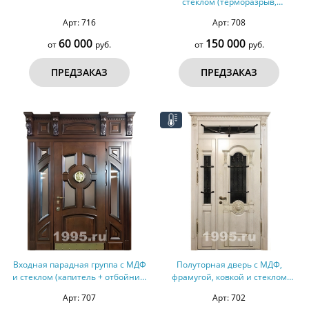
стеклом (терморазрыв,
оцинкованная сталь) №272
Арт: 716
Арт: 708
60 000
150 000
от
руб.
от
руб.
ПРЕДЗАКАЗ
ПРЕДЗАКАЗ
Входная парадная группа с МДФ
Полуторная дверь с МДФ,
и стеклом (капитель + отбойник)
фрамугой, ковкой и стеклом
№271
(терморазрыв) №266
Арт: 707
Арт: 702