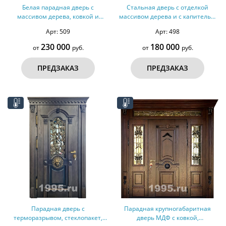
Белая парадная дверь с
Стальная дверь с отделкой
массивом дерева, ковкой и
массивом дерева и с капителью
стеклом, терморазрыв № 30
№ 29
Арт: 509
Арт: 498
230 000
180 000
от
руб.
от
руб.
ПРЕДЗАКАЗ
ПРЕДЗАКАЗ
Парадная дверь с
Парадная крупногабаритная
терморазрывом, стеклопакет,
дверь МДФ с ковкой,