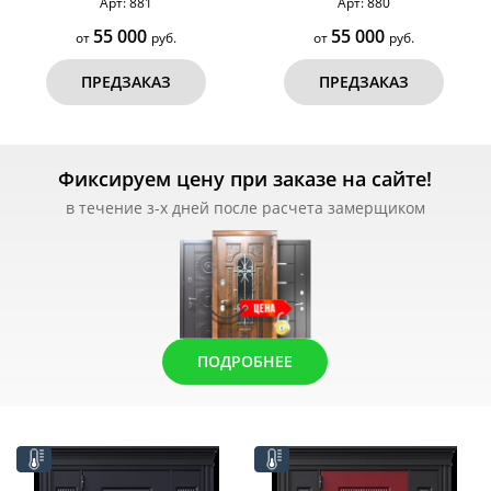
Арт: 881
Арт: 880
покрытием RAL 7016 (тип №3)
покрытием RAL 7016 (тип №2)
55 000
55 000
от
руб.
от
руб.
ПРЕДЗАКАЗ
ПРЕДЗАКАЗ
Фиксируем цену при заказе на сайте!
в течение з-х дней после расчета замерщиком
ПОДРОБНЕЕ