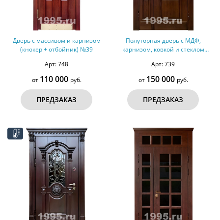
Дверь с массивом и карнизом
Полуторная дверь с МДФ,
(кнокер + отбойник) №39
карнизом, ковкой и стеклом
(терморазрыв) №303
Арт: 748
Арт: 739
110 000
150 000
от
руб.
от
руб.
ПРЕДЗАКАЗ
ПРЕДЗАКАЗ