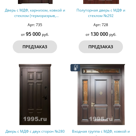
Дверь с МДФ, карнизом, ковкой и
Полуторная дверь с МДФ и
стеклом (терморазрыв,
стеклом №292
оцинкованная сталь) №299
Арт: 735
Арт: 728
95 000
130 000
от
руб.
от
руб.
ПРЕДЗАКАЗ
ПРЕДЗАКАЗ
Дверь с МДФ с двух сторон №280
Входная группа с МДФ, ковкой и