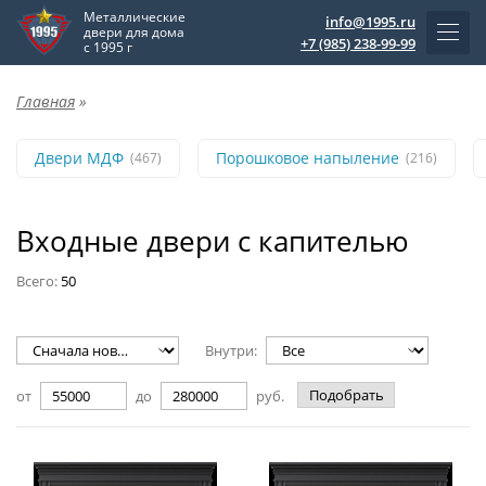
Металлические
info@1995.ru
двери для дома
+7 (985) 238-99-99
с 1995 г
Главная
»
Двери МДФ
Порошковое напыление
(467)
(216)
Входные двери с капителью
Всего:
50
Внутри:
Подобрать
от
до
руб.