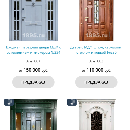
Входная парадная дверь МДФ с
Дверь с МДФ шпон, карнизом,
остеклением и кнокером №234
стеклом и ковкой №230
Арт: 667
Арт: 663
150 000
110 000
от
руб.
от
руб.
ПРЕДЗАКАЗ
ПРЕДЗАКАЗ