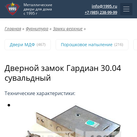
Металлические
info@1995.ru
двери для дома
+7 (985) 238-99-99
с 1995 г
Главная
»
Фурнитура
»
Замки верхние
»
Двери МДФ
Порошковое напыление
(467)
(216)
Дверной замок Гардиан 30.04
сувальдный
Технические характеристики: