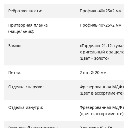
Ребра жесткости:
Профиль 40×25×2 мм
Притворная планка
Профиль 40×25×2 мм
(нащельник):
Замок:
«Гардиан» 21.12, суваль
х ригельный с защелкой
(цвет – золото)
Петли:
2 шт, Ø 20 мм
Отделка снаружи:
Фрезерованная МДФ па
(цвет в ассортименте)
Отделка изнутри:
Фрезерованная МДФ па
(цвет в ассортименте)
Резиновый уплотнитель:
2 контура (E + D)