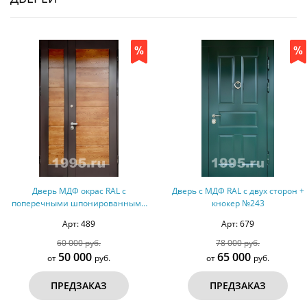
Дверь МДФ окрас RAL с
Дверь с МДФ RAL с двух сторон +
перечными шпонированными
кнокер №243
вставками №70
Арт: 489
Арт: 679
60 000 руб.
78 000 руб.
50 000
65 000
от
руб.
от
руб.
ПРЕДЗАКАЗ
ПРЕДЗАКАЗ