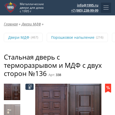
Металлические
info@1995.ru
двери для дома
+7 (985) 238-99-99
с 1995 г
Главная
»
Двери МДФ
»
Двери МДФ
Порошковое напыление
(467)
(216)
Стальная дверь с
терморазрывом и МДФ с двух
сторон №136
Арт:
338