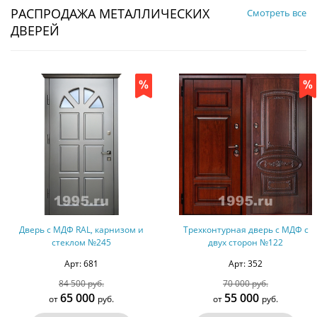
РАСПРОДАЖА МЕТАЛЛИЧЕСКИХ
Смотреть все
ДВЕРЕЙ
Трехконтурная дверь с МДФ с
Входная группа с МДФ, стеклом и
двух сторон №122
вертикальной ручкой №233
Арт: 352
Арт: 666
70 000 руб.
168 000 руб.
55 000
140 000
от
руб.
от
руб.