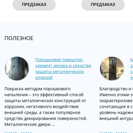
ПРЕДЗАКАЗ
ПРЕДЗАКАЗ
ПОЛЕЗНОЕ
Порошковое покрытие:
М
элемент декора и средство
э
защиты металлических
с
изделий
э
Покраска методом порошкового
Благородство и
напыления – это эффективный способ
Именно этими 
защиты металлических конструкций от
охарактеризоват
коррозии, негативного воздействия
сочетающие в с
внешней среды, а также популярное
уровень надежн
средство декорирования поверхностей.
внешний антура
Металлические двери …