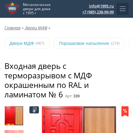
Металлические
info@1995.ru
двери для дома
+7 (985) 238-99-99
с 1995 г
Главная
»
Двери МДФ
»
Двери МДФ
Порошковое напыление
(467)
(216)
Входная дверь с
терморазрывом с МДФ
окрашенным по RAL и
ламинатом № 6
Арт:
339