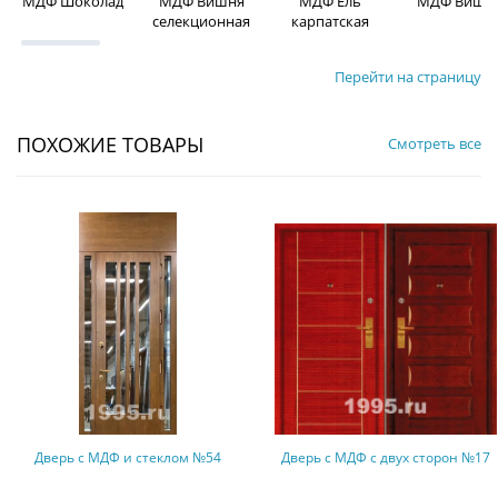
МДФ Шоколад
МДФ Вишня
МДФ Ель
МДФ Вишн
селекционная
карпатская
Перейти на страницу
ПОХОЖИЕ ТОВАРЫ
Смотреть все
Дверь с МДФ с двух сторон №17
Дверь с МДФ, карнизом, ковкой и
стеклом (терморазрыв,
оцинкованная сталь) №299