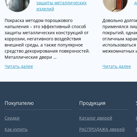
защиты металлических
д
изделий
Покраска методом порошкового
Довольно долго
напыления – это эффективный способ
применялся лиш
защиты металлических конструкций от
покрытий, одна
коррозии, негативного воздействия
отличным харак
внешней среды, а также популярное
использоваться
средство декорирования поверхностей.
межкомнатных и
Металлические двери …
Читать далее
Читать далее
Покупателю
Продукция
Скидки
Каталог дверей
Как купить
РАСПРОДАЖА дверей