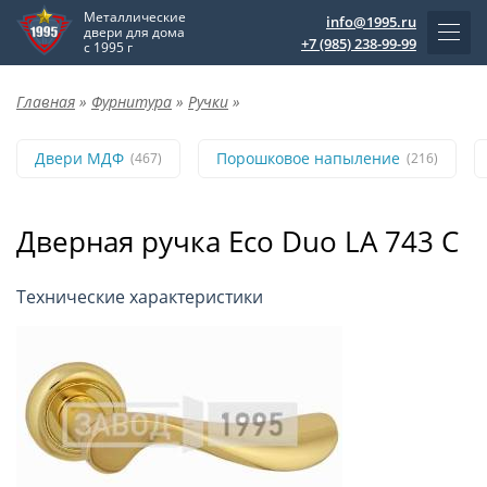
Металлические
info@1995.ru
двери для дома
+7 (985) 238-99-99
с 1995 г
Главная
»
Фурнитура
»
Ручки
»
Двери МДФ
Порошковое напыление
(467)
(216)
Дверная ручка Eco Duo LA 743 C
Технические характеристики