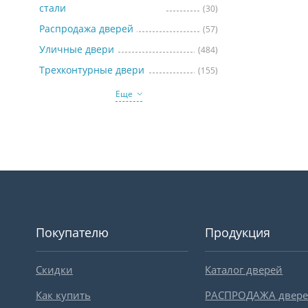
стали
(30)
Распродажа дверей
(57)
Уличные двери
(484)
Трехконтурные двери
(155)
Еще
Покупателю
Продукция
Скидки
Каталог дверей
Как купить
РАСПРОДАЖА двер