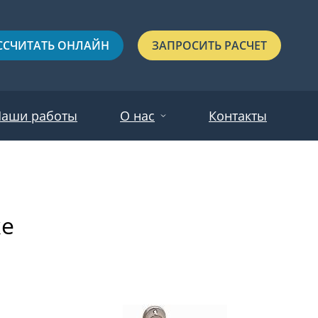
ССЧИТАТЬ ОНЛАЙН
ЗАПРОСИТЬ РАСЧЕТ
аши работы
О нас
Контакты
Новости
Красные
Отзывы
ке
Черные
Зеленые
Синие
С выдавленным рисунком