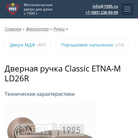
Металлические
info@1995.ru
двери для дома
+7 (985) 238-99-99
с 1995 г
Главная
»
Фурнитура
»
Ручки
»
Двери МДФ
Порошковое напыление
(467)
(216)
Дверная ручка Classic ETNA-M
LD26R
Технические характеристики