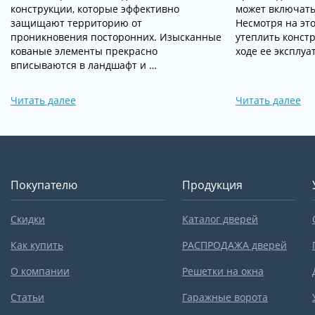
конструкции, которые эффективно
может включать 
защищают территорию от
Несмотря на эт
проникновения посторонних. Изысканные
утеплить конст
кованые элементы прекрасно
ходе ее эксплуа
вписываются в ландшафт и …
Читать далее
Читать далее
Покупателю
Продукция
Скидки
Каталог дверей
Как купить
РАСПРОДАЖА дверей
О компании
Решетки на окна
Статьи
Гаражные ворота