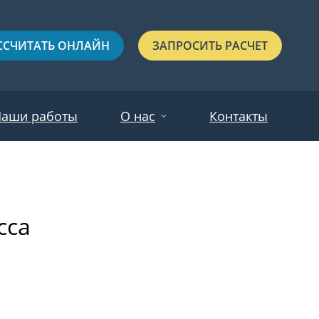
ССЧИТАТЬ ОНЛАЙН
ЗАПРОСИТЬ РАСЧЕТ
аши работы
О нас
Контакты
Новости
Красные
Отзывы
сса
Черные
Зеленые
Синие
С выдавленным рисунком