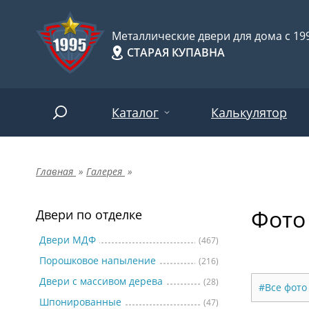
Металлические двери для дома с 199
СТАРАЯ КУПАВНА
Каталог
Калькулятор
Главная
»
Галерея
»
Двери по отделке
Две
Арт-
НАЙТИ
Фото
Пор
Двери по отделке
Двери по назначению
Две
Двери МДФ
(467)
Порошковое напыление
(216)
Шпо
Двери по особенностям
Двери с массивом дерева
(28)
#Все фото
Две
Шпонированные
(47)