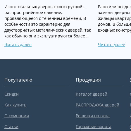
Износ стальных дверных конструкций –
Рано или поздн
распространённое явление,
замены дверног
проявляющееся с течением времени. В
жильцы квартир
особенности это характерно для
домов. В больше
двустворчатых металлических дверей, так
входных констру
как обычно они эксплуатируются более …
Читать далее
Читать далее
Покупателю
Продукция
Скидки
Каталог дверей
Как купить
РАСПРОДАЖА дверей
О компании
Решетки на окна
Статьи
Гаражные ворота