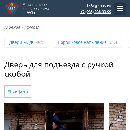
Металлические
info@1995.ru
двери для дома
+7 (985) 238-99-99
с 1995 г
Главная
»
Галерея
»
Двери МДФ
Порошковое напыление
(467)
(216)
Дверь для подъезда с ручкой
скобой
#Все фото