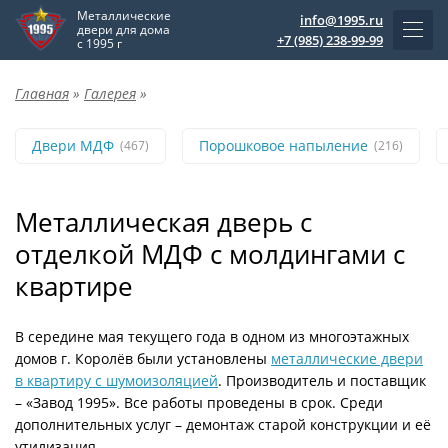
Металлические
info@1995.ru
двери для дома
+7 (985) 238-99-99
с 1995 г
Главная
»
Галерея
»
Двери МДФ
Порошковое напыление
(467)
(216)
Металлическая дверь с
отделкой МДФ с молдингами с
квартире
В середине мая текущего года в одном из многоэтажных
домов г. Королёв были установлены
металлические двери
в квартиру с шумоизоляцией
. Производитель и поставщик
– «Завод 1995». Все работы проведены в срок. Среди
дополнительных услуг – демонтаж старой конструкции и её
утилизация.