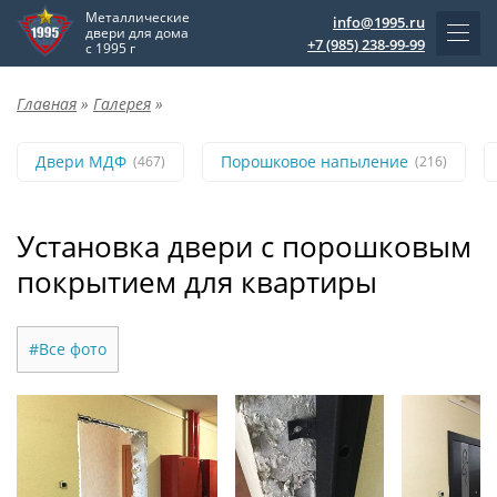
Металлические
info@1995.ru
двери для дома
+7 (985) 238-99-99
с 1995 г
Главная
»
Галерея
»
Двери МДФ
Порошковое напыление
(467)
(216)
Установка двери с порошковым
покрытием для квартиры
#Все фото