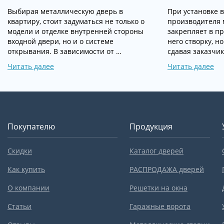
Выбирая металлическую дверь в
При установке 
квартиру, стоит задуматься не только о
производителя 
модели и отделке внутренней стороны
закрепляет в пр
входной двери, но и о системе
него створку, н
открывания. В зависимости от …
сдавая заказчик
Читать далее
Читать далее
Покупателю
Продукция
Скидки
Каталог дверей
Как купить
РАСПРОДАЖА дверей
О компании
Решетки на окна
Статьи
Гаражные ворота