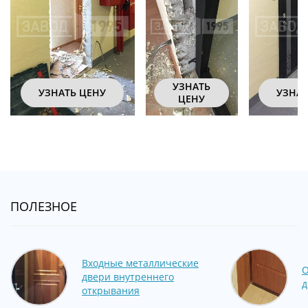
УЗНАТЬ
УЗНАТЬ ЦЕНУ
УЗНАТ
ЦЕНУ
ПОЛЕЗНОЕ
Входные металлические
О
двери внутреннего
д
открывания