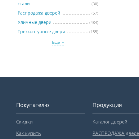
стали
(30)
Распродажа дверей
(57)
Уличные двери
(484)
Трехконтурные двери
(155)
Еще
Покупателю
Продукция
Скидки
Каталог дверей
Как купить
РАСПРОДАЖА двер