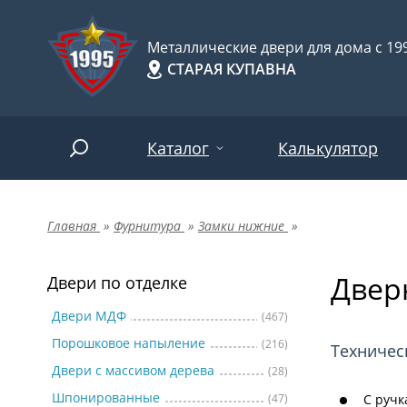
Металлические двери для дома с 199
СТАРАЯ КУПАВНА
Каталог
Калькулятор
Главная
»
Фурнитура
»
Замки нижние
»
Двери по отделке
Две
Арт-
НАЙТИ
Двер
Пор
Двери по отделке
Двери по назначению
Две
Двери МДФ
(467)
Порошковое напыление
(216)
Шпо
Двери по особенностям
Техничес
Двери с массивом дерева
(28)
Две
Шпонированные
(47)
С ручк