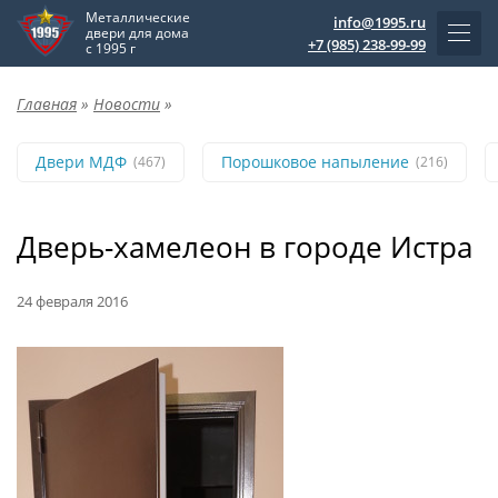
Металлические
info@1995.ru
двери для дома
+7 (985) 238-99-99
с 1995 г
Главная
»
Новости
»
Двери МДФ
Порошковое напыление
(467)
(216)
Дверь-хамелеон в городе Истра
24 февраля 2016