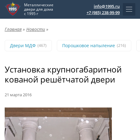
Металлические
info@1995.ru
двери для дома
+7 (985) 238-99-99
с 1995 г
Главная
»
Новости
»
Двери МДФ
Порошковое напыление
(467)
(216)
Установка крупногабаритной
кованой решётчатой двери
21 марта 2016