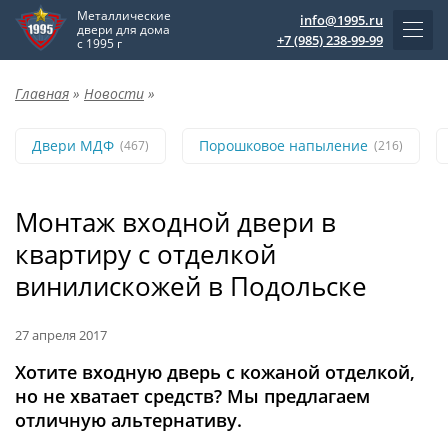
Металлические
info@1995.ru
двери для дома
+7 (985) 238-99-99
с 1995 г
Главная
»
Новости
»
Двери МДФ
Порошковое напыление
(467)
(216)
Монтаж входной двери в
квартиру с отделкой
винилискожей в Подольске
27 апреля 2017
Хотите входную дверь с кожаной отделкой,
но не хватает средств? Мы предлагаем
отличную альтернативу.