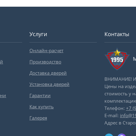
Услуги
Контакты
Онлайн-расчет
М
ей
Производство
Доставка дверей
ВНИМАНИЕ! Ин
Установка дверей
Цены на изде
стоимость у 
вни
Гарантии
комплектацию
Как купить
Телефон:
+7 (
E-mail:
info@1
Галерея
Адрес в Старо