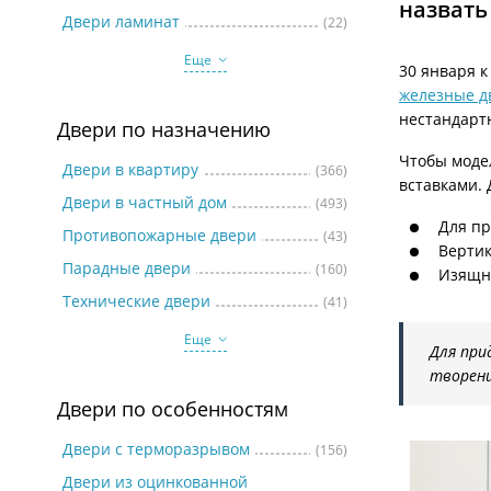
назвать
Две
Двери ламинат
(22)
Еще
30 января 
железные дв
нестандарт
Двери по назначению
Чтобы моде
Двери в квартиру
(366)
вставками.
Двери в частный дом
(493)
Для пр
Противопожарные двери
(43)
Вертик
Парадные двери
(160)
Изящна
Технические двери
(41)
Еще
Для при
творени
Двери по особенностям
Двери с терморазрывом
(156)
Двери из оцинкованной