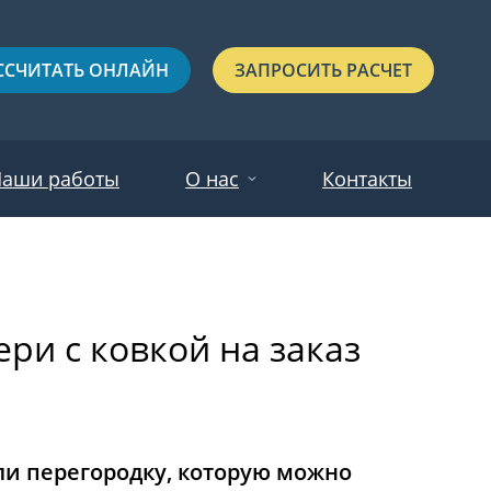
ССЧИТАТЬ ОНЛАЙН
ЗАПРОСИТЬ РАСЧЕТ
аши работы
О нас
Контакты
Новости
Красные
Отзывы
ри с ковкой на заказ
Черные
Зеленые
Синие
С выдавленным рисунком
ли перегородку, которую можно