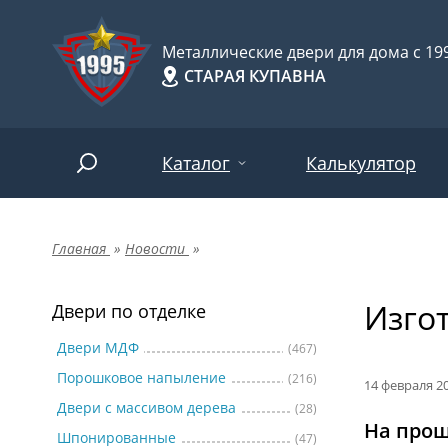
Металлические двери для дома с 199
СТАРАЯ КУПАВНА
Каталог
Калькулятор
Главная
»
Новости
»
Двери по отделке
Две
Арт-
НАЙТИ
Изго
Пор
Двери по отделке
Двери по назначению
Две
Двери МДФ
(467)
Порошковое напыление
(216)
Шпо
Двери по особенностям
14 февраля 2
Двери с массивом дерева
(28)
Две
На прош
Шпонированные
(47)