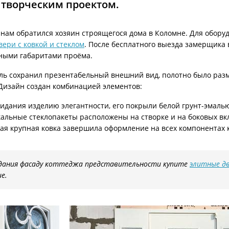
 творческим проектом.
ри с винилискожей
Коричневые двери
к нам обратился хозяин строящегося дома в Коломне. Для обор
ери с ковкой и стеклом
. После бесплатного выезда замерщика в
ными габаритами проёма.
ль сохранил презентабельный внешний вид, полотно было разм
 Дизайн создан комбинацией элементов:
идания изделию элегантности, его покрыли белой грунт-эмаль
альные стеклопакеты расположены на створке и на боковых вк
я крупная ковка завершила оформление на всех компонентах 
дания фасаду коттеджа представительности купите
элитные д
е.