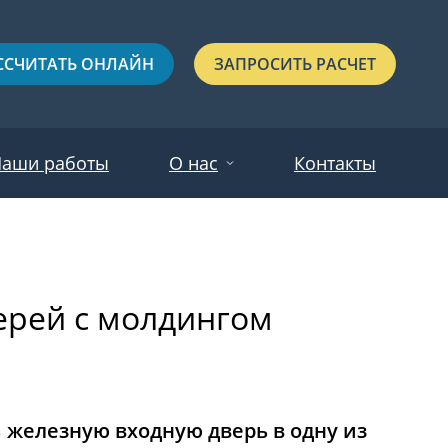
ССЧИТАТЬ ОНЛАЙН
ЗАПРОСИТЬ РАСЧЕТ
аши работы
О нас
Контакты
Новости
Красные
Отзывы
ерей с молдингом
Черные
Зеленые
Синие
С выдавленным рисунком
а железную входную дверь в одну из