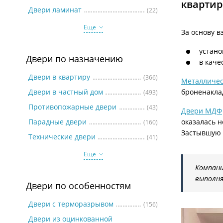
квартир
Две
Двери ламинат
(22)
Еще
За основу 
устано
Двери по назначению
в каче
Двери в квартиру
(366)
Металличес
Двери в частный дом
броненакла
(493)
Противопожарные двери
(43)
Двери МДФ
Парадные двери
оказалась н
(160)
Застывшую 
Технические двери
(41)
Еще
Компани
выполня
Двери по особенностям
Двери с терморазрывом
(156)
Двери из оцинкованной