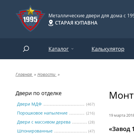
Металлические двери для дома с 199
СТАРАЯ КУПАВНА
Каталог
Калькулятор
Главная
»
Новости
»
Двери по отделке
Две
Арт-
НАЙТИ
Монт
Пор
Двери по отделке
Двери по назначению
Две
Двери МДФ
(467)
Порошковое напыление
(216)
Шпо
Двери по особенностям
19 марта 201
Двери с массивом дерева
(28)
Две
«Завод 
Шпонированные
(47)