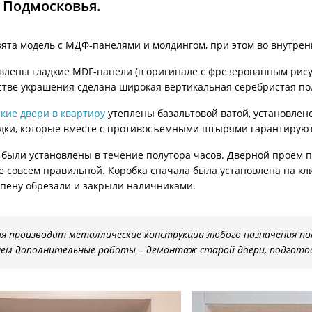
 Подмосковья.
ри с винилискожей
Коричневые двери
взята модель с МДФ-панелями и молдингом, при этом во внутре
влены гладкие MDF-панели (в оригинале с фрезерованным рису
стве украшения сделана широкая вертикальная серебристая по
кие двери в квартиру
утеплены базальтовой ватой, установлено
дки, которые вместе с противосъемными штырями гарантируют 
были установлены в течение полутора часов. Дверной проем п
е совсем правильной. Коробка сначала была установлена на кл
пену обрезали и закрыли наличниками.
я производит металлические конструкции любого назначения по
ем дополнительные работы – демонтаж старой двери, подготов