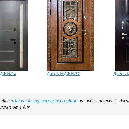
МДФ №24
Дверь МДФ №37
Дверь 
вайте
входные двери для частного дома
от производителя с дост
ление от 1 дня.