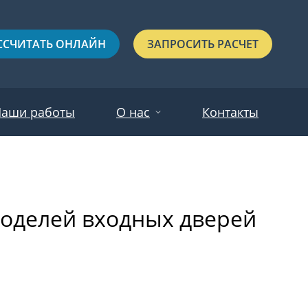
ССЧИТАТЬ ОНЛАЙН
ЗАПРОСИТЬ РАСЧЕТ
аши работы
О нас
Контакты
Новости
Красные
Отзывы
моделей входных дверей
Черные
Зеленые
Синие
С выдавленным рисунком