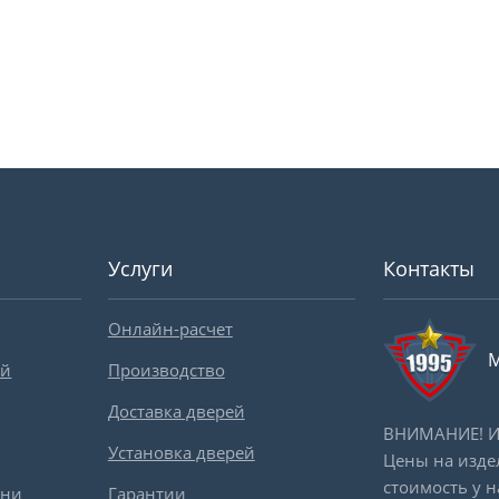
Услуги
Контакты
Онлайн-расчет
М
ей
Производство
Доставка дверей
ВНИМАНИЕ! Ин
Установка дверей
Цены на изде
стоимость у 
вни
Гарантии