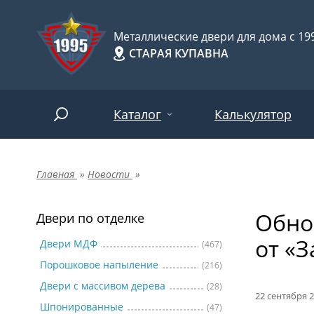
Металлические двери для дома с 199
СТАРАЯ КУПАВНА
Каталог
Калькулятор
Главная
»
Новости
»
Двери по отделке
Две
Арт-
НАЙТИ
Обно
Пор
Двери по отделке
Двери по назначению
от «З
Две
Двери МДФ
(467)
Порошковое напыление
(216)
Шпо
Двери по особенностям
Двери с массивом дерева
(28)
Две
22 сентября 
Шпонированные
(47)