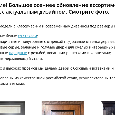
ри с винилискожей
Коричневые двери
е! Большое осеннее обновление ассортимен
 с актуальным дизайном. Смотрите фото.
модели с классическим и современным дизайном под размеры 
ные белые
со стеклом
;
ворчатые и полуторные с отделкой под разные оттенки дерева;
вые серые, зеленые и голубые двери для смелых интерьерных
шные
парадные
с резьбой, коваными решетками и карнизами;
из нержавеющей стали.
х и высоких проемов мы делаем двери с боковыми вставками и
товлены из качественной российской стали, укомплектованы т
кими замками.