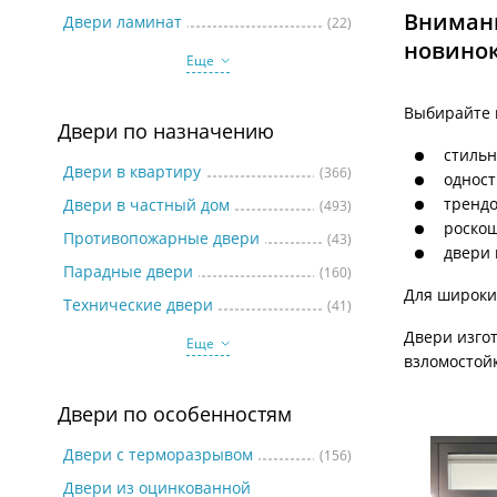
Две
Внимани
Двери ламинат
(22)
новинок
Еще
Выбирайте 
Двери по назначению
стиль
Двери в квартиру
(366)
одност
трендо
Двери в частный дом
(493)
роско
Противопожарные двери
(43)
двери 
Парадные двери
(160)
Для широки
Технические двери
(41)
Двери изго
Еще
взломостой
Двери по особенностям
Двери с терморазрывом
(156)
Двери из оцинкованной