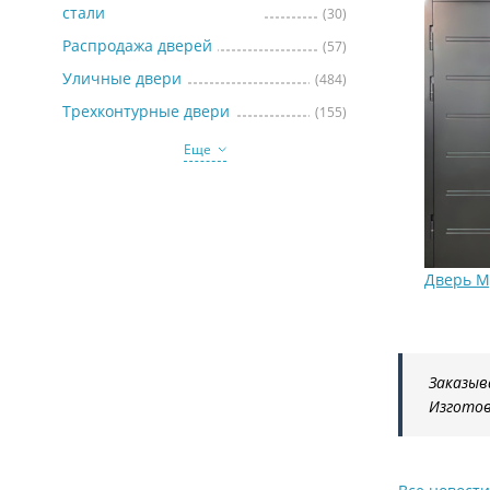
стали
(30)
Распродажа дверей
(57)
Уличные двери
(484)
Трехконтурные двери
(155)
Еще
Дверь 
Заказы
Изготов