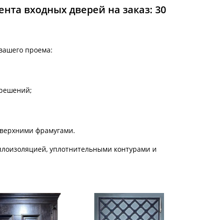
С металлофиленкой
та входных дверей на заказ: 30
вашего проема:
 решений;
 верхними фрамугами.
еплоизоляцией, уплотнительными контурами и