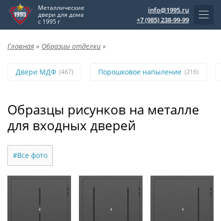
Металлические
info@1995.ru
двери для дома
+7 (985) 238-99-99
с 1995 г
Главная
»
Образцы отделки
»
Двери МДФ
Порошковое напыление
(467)
(216)
Образцы рисунков на металле
для входных дверей
#Все фото