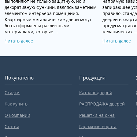
выполняют не только защитную, но и
напрямую зависи
декоративную функции, являясь заметным
запирающее уст
элементом интерьера помещения.
правило, станд
Квартирные металлические двери могут
дверей в кварт
быть оформлены различными
предусматривае
материалами, которые …
механических …
Читать далее
Читать далее
Покупателю
Продукция
Скидки
Каталог дверей
Как купить
РАСПРОДАЖА дверей
О компании
Решетки на окна
Статьи
Гаражные ворота