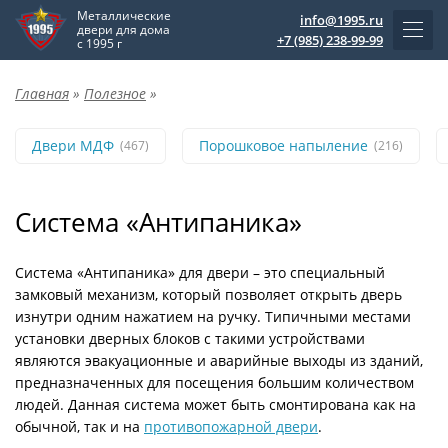
Металлические
info@1995.ru
двери для дома
+7 (985) 238-99-99
с 1995 г
Главная
»
Полезное
»
Двери МДФ
Порошковое напыление
(467)
(216)
Система «Антипаника»
Система «Антипаника» для двери – это специальный
замковый механизм, который позволяет открыть дверь
изнутри одним нажатием на ручку. Типичными местами
установки дверных блоков с такими устройствами
являются эвакуационные и аварийные выходы из зданий,
предназначенных для посещения большим количеством
людей. Данная система может быть смонтирована как на
обычной, так и на
противопожарной двери
.