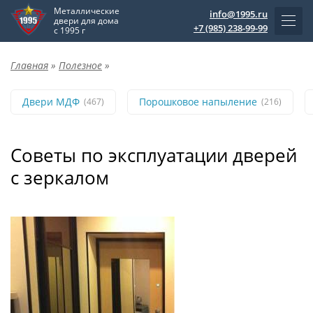
Металлические
info@1995.ru
двери для дома
+7 (985) 238-99-99
с 1995 г
Главная
»
Полезное
»
Двери МДФ
Порошковое напыление
(467)
(216)
Советы по эксплуатации дверей
с зеркалом