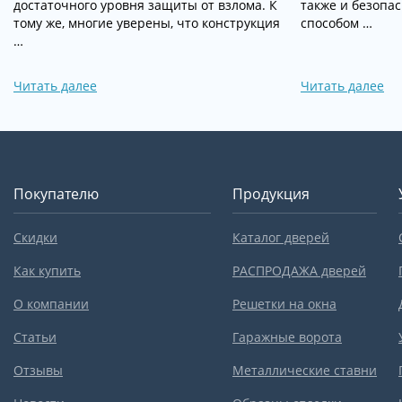
достаточного уровня защиты от взлома. К
также и безопа
тому же, многие уверены, что конструкция
способом …
…
Читать далее
Читать далее
Покупателю
Продукция
Скидки
Каталог дверей
Как купить
РАСПРОДАЖА дверей
О компании
Решетки на окна
Статьи
Гаражные ворота
Отзывы
Металлические ставни