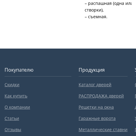
– распашная (одна или 
створки),
– съемная.
Покупателю
Продукция
Скидки
Каталог дверей
Как купить
РАСПРОДАЖА дверей
О компании
Решетки на окна
Статьи
Гаражные ворота
Отзывы
Металлические ставни