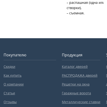
– распашная (одна или 
створки),
– съемная.
Покупателю
Продукция
Скидки
Каталог дверей
Как купить
РАСПРОДАЖА дверей
О компании
Решетки на окна
Статьи
Гаражные ворота
Отзывы
Металлические ставни