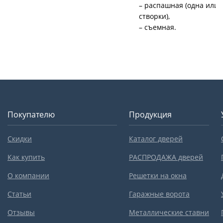
– распашная (одна или 
створки),
– съемная.
Покупателю
Продукция
Скидки
Каталог дверей
Как купить
РАСПРОДАЖА дверей
О компании
Решетки на окна
Статьи
Гаражные ворота
Отзывы
Металлические ставни