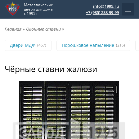
Металлические
info@1995.ru
двери для дома
+7 (985) 238-99-99
с 1995 г
Главная
»
Оконные ставни
»
Двери МДФ
Порошковое напыление
(467)
(216)
Чёрные ставни жалюзи