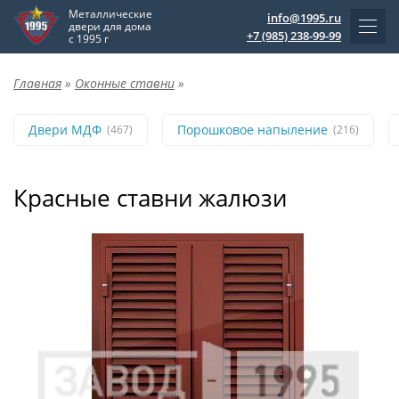
Металлические
info@1995.ru
двери для дома
+7 (985) 238-99-99
с 1995 г
Главная
»
Оконные ставни
»
Двери МДФ
Порошковое напыление
(467)
(216)
Красные ставни жалюзи