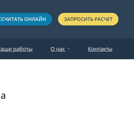
ССЧИТАТЬ ОНЛАЙН
ЗАПРОСИТЬ РАСЧЕТ
аши работы
О нас
Контакты
Новости
Красные
Отзывы
на
Черные
Зеленые
Синие
С выдавленным рисунком