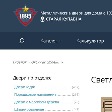
Металлические двери для дома с 199
СТАРАЯ КУПАВНА
Каталог
Калькулятор
Главная
»
Оконные ставни
»
Двери по отделке
Две
Арт-
НАЙТИ
Свет
Пор
Двери по отделке
Двери по назначению
Две
Двери МДФ
(467)
Порошковое напыление
(216)
Шпо
Двери по особенностям
Двери с массивом дерева
(28)
Две
Шпонированные
(47)