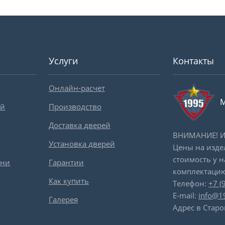
Услуги
Контакты
Онлайн-расчет
М
ей
Производство
Доставка дверей
ВНИМАНИЕ! Ин
Установка дверей
Цены на изде
стоимость у 
вни
Гарантии
комплектацию
Как купить
Телефон:
+7 (
E-mail:
info@1
Галерея
Адрес в Старо