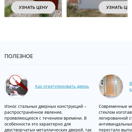
УЗНАТЬ ЦЕНУ
УЗНАТЬ ЦЕ
ПОЛЕЗНОЕ
В
Как отрегулировать дверь
к
Износ стальных дверных конструкций –
Современные ме
распространённое явление,
стеклом изгота
проявляющееся с течением времени. В
легированной с
особенности это характерно для
антивандальны
двустворчатых металлических дверей, так
перестало выпо