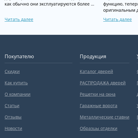
как обычно они эксплуатируются более …
функцию, тепер
оригинальным д
Читать далее
Читать далее
Покупателю
Продукция
Скидки
Каталог дверей
Как купить
РАСПРОДАЖА дверей
О компании
Решетки на окна
Статьи
Гаражные ворота
Отзывы
Металлические ставни
Новости
Образцы отделки