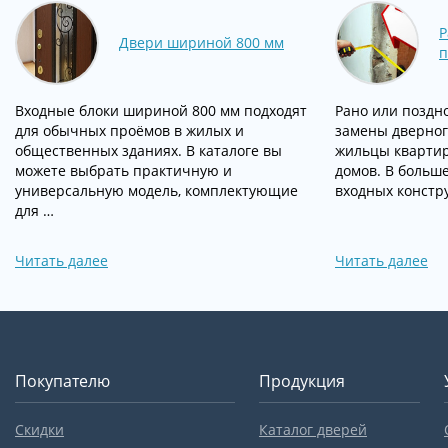
Р
Двери шириной 800 мм
п
Входные блоки шириной 800 мм подходят
Рано или поздн
для обычных проёмов в жилых и
замены дверног
общественных зданиях. В каталоге вы
жильцы квартир
можете выбрать практичную и
домов. В больше
универсальную модель, комплектующие
входных констру
для …
Читать далее
Читать далее
Покупателю
Продукция
Скидки
Каталог дверей