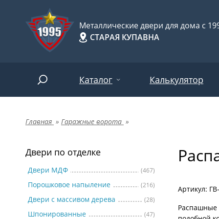
Металлические двери для дома с 199
СТАРАЯ КУПАВНА
Каталог
Калькулятор
Главная
»
Гаражные ворота
»
Двери по отделке
Две
Арт-
НАЙТИ
Расп
Пор
Двери по отделке
Двери по назначению
Две
Двери МДФ
(467)
Порошковое напыление
(216)
Шпо
Двери по особенностям
Артикул: ГВ
Двери с массивом дерева
(28)
Две
Распашные 
Шпонированные
(47)
подобной ко