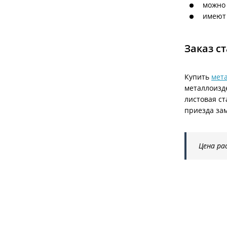
можно 
имеют 
Заказ с
Купить
мет
металлоизд
листовая ст
приезда за
Цена ра