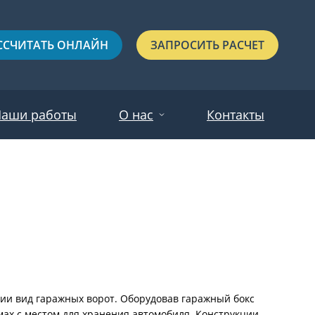
ССЧИТАТЬ ОНЛАЙН
ЗАПРОСИТЬ РАСЧЕТ
аши работы
О нас
Контакты
Новости
Красные
Отзывы
Черные
Зеленые
Синие
С выдавленным рисунком
ции вид гаражных ворот. Оборудовав гаражный бокс
мах с местом для хранения автомобиля. Конструкции