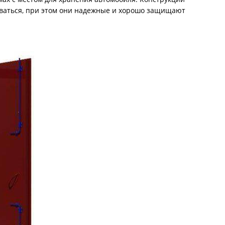
С металлофиленкой
зоваться, при этом они надежные и хорошо защищают