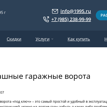
info@1995.ru
5 г
РА
+7 (985) 238-99-99
Скидки
Услуги
Как купить
Н
Доставка
ри МДФ
Двери евровагонка
Установка
ашные гаражные ворота
ошковое напыление
Двери с фотопанелями
Производство
ри с массивом дерева
Белые двери
Двери оптом
нированные
Гарантия и возврат
Серые двери
-07
ри ламинат
Светлые двери
ворота «под ключ» – это самый простой и удобный в эксплуата
нструкцией, можно на долгие годы забыть о каких-либо пробле