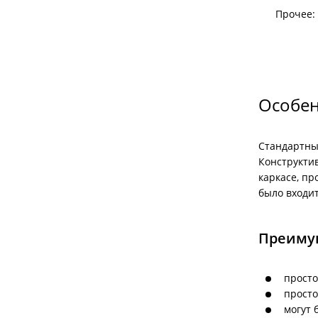
Прочее:
Особен
Стандартн
Конструкти
каркасе, пр
было входит
Преиму
просто
просто
могут 