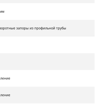
 мм
воротные запоры из профильной трубы
ыление
ыление