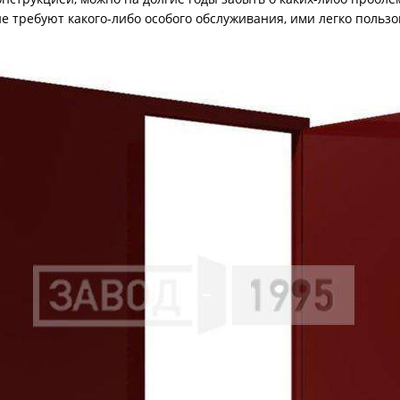
ри с винилискожей
Коричневые двери
не требуют какого-либо особого обслуживания, ими легко поль