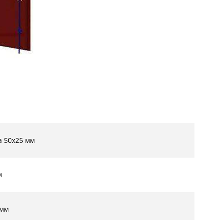
а 50х25 мм
м
 мм