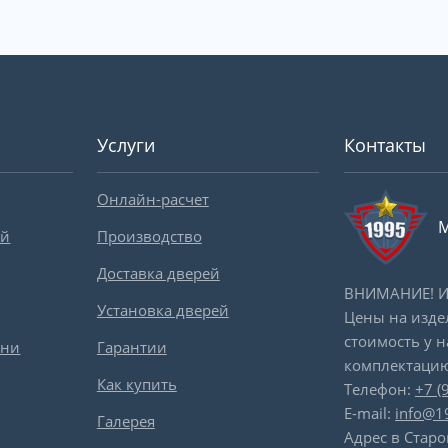
Услуги
Контакты
Онлайн-расчет
М
ей
Производство
Доставка дверей
ВНИМАНИЕ! Ин
Установка дверей
Цены на изде
стоимость у 
вни
Гарантии
комплектацию
Как купить
Телефон:
+7 (
E-mail:
info@1
Галерея
Адрес в Старо