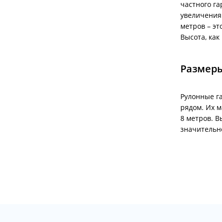
частного га
увеличения
метров – эт
Высота, как
Размеры
Рулонные г
рядом. Их 
8 метров. В
значительн