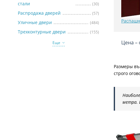
стали
(30)
Распродажа дверей
(57)
Распашн
Уличные двери
(484)
Трехконтурные двери
(155)
Цена – 
Еще
Размеры въе
строго огов
Наиболе
метра. 