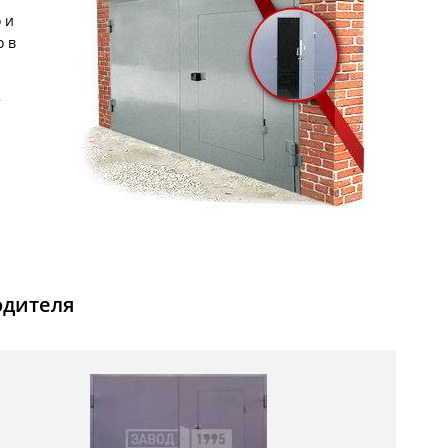
С металлофиленкой
 и
о в
т
одителя