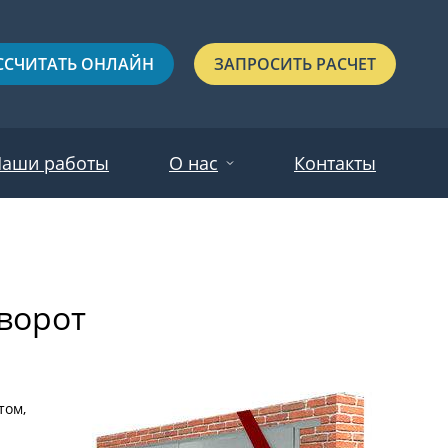
ССЧИТАТЬ ОНЛАЙН
ЗАПРОСИТЬ РАСЧЕТ
аши работы
О нас
Контакты
Новости
Красные
Отзывы
ворот
Черные
Зеленые
Синие
том,
С выдавленным рисунком