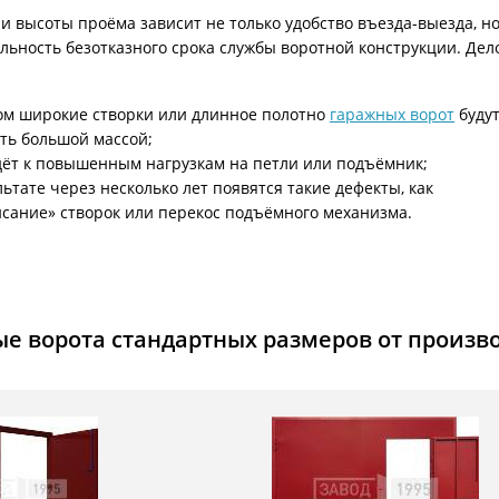
ри с винилискожей
Коричневые двери
 высоты проёма зависит не только удобство въезда-выезда, но
ьность безотказного срока службы воротной конструкции. Дел
:
м широкие створки или длинное полотно
гаражных ворот
буду
ть большой массой;
дёт к повышенным нагрузкам на петли или подъёмник;
льтате через несколько лет появятся такие дефекты, как
сание» створок или перекос подъёмного механизма.
е ворота стандартных размеров от произв