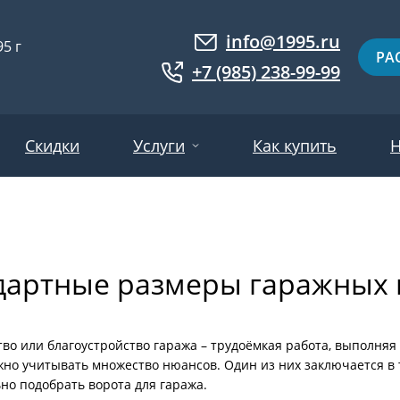
info@1995.ru
5 г
РА
+7 (985) 238-99-99
Скидки
Услуги
Как купить
Н
Доставка
ри МДФ
Двери евровагонка
Установка
дартные размеры гаражных 
ошковое напыление
Двери с фотопанелями
Производство
ри с массивом дерева
Белые двери
Двери оптом
нированные
Гарантия и возврат
Серые двери
во или благоустройство гаража – трудоёмкая работа, выполняя
жно учитывать множество нюансов. Один из них заключается в 
ри ламинат
Светлые двери
но подобрать ворота для гаража.