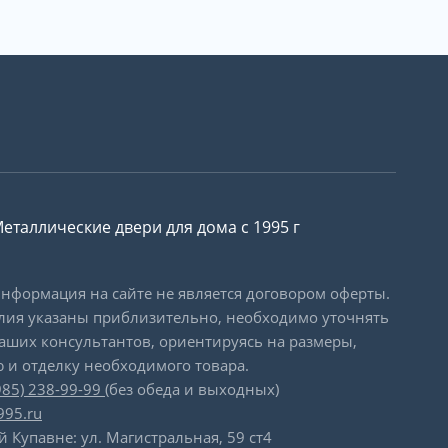
еталлические двери для дома с 1995 г
формация на сайте не является договором оферты.
лия указаны приблизительно, необходимо уточнять
наших консультантов, ориентируясь на размеры,
 и отделку необходимого товара.
985) 238-99-99
(без обеда и выходных)
995.ru
й Купавне: ул. Магистральная, 59 ст4