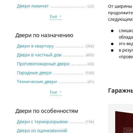
Две
Двери ламинат
От ширины и
(22)
продолжител
Еще
следующем
слишко
Двери по назначению
облада
это ве
Двери в квартиру
(366)
в резу
Двери в частный дом
(493)
«прови
Противопожарные двери
(43)
Парадные двери
(160)
Технические двери
(41)
Гаражны
Еще
Двери по особенностям
Двери с терморазрывом
(156)
Двери из оцинкованной