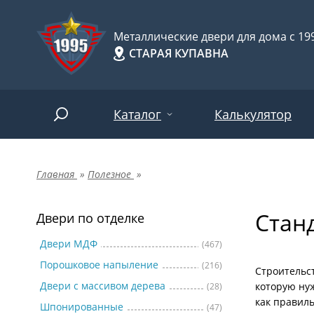
Металлические двери для дома с 199
СТАРАЯ КУПАВНА
Каталог
Калькулятор
Главная
»
Полезное
»
Двери по отделке
Две
Арт-
НАЙТИ
Стан
Пор
Двери по отделке
Двери по назначению
Две
Двери МДФ
(467)
Порошковое напыление
(216)
Шпо
Двери по особенностям
Строительст
Двери с массивом дерева
которую ну
(28)
Две
как правиль
Шпонированные
(47)